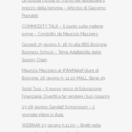
La doppia mossa di Trump per abbassare il
prezzo della benzina – Articolo di Giacomo
Prandelli
COMMODITY TALK – Il punto sulle materie
prime – Condotto da Maurizio Mazziero
Giovedì 25 giugno h. 18.30 alla BBS Bologna
Business School – Tema Adattabilità delle
Supply Chain
Maurizio Mazziero al #WeMakeFuture di
Bologna: 26 giugno h. 12.20 MALL Stage 29
Soldi Tuoi – Il nuovo gioco di Educazione
Finanziaria: Divertiti a far rendere i tuoi risparmi
27-28 giugno Gandalf Symposium – 2
giornate intere in Aula.
WEBINAR 23 giugno h.11.00 – Stretti nella