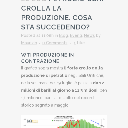
CROLLA LA
PRODUZIONE. COSA
STA SUCCEDENDO?
Posted at 11:08h
in
Blog
,
Eventi
,
News
by
Maurizio
0 Comments
1
Like
WTI PRODUZIONE IN
CONTRAZIONE
Il grafico sopra mostra il
forte crollo della
produzione di petrolio
negli Stati Uniti che,
nella settimana del 19 luglio, è passata
da 12
milioni di barili al giorno a 11,3 milioni,
ben
1,1 milioni di barili al di sotto del record
storico segnato a maggio.