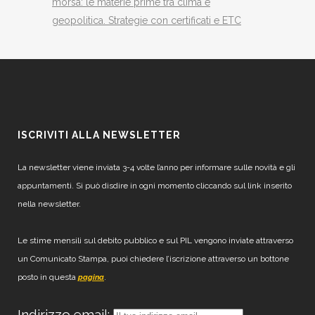
morsa: le materie prime tra clima e
geopolitica. Strategie con certificati e ETC
ISCRIVITI ALLA NEWSLETTER
La newsletter viene inviata 3-4 volte l’anno per informare sulle novità e gli
appuntamenti. Si può disdire in ogni momento cliccando sul link inserito
nella newsletter.
Le stime mensili sul debito pubblico e sul PIL vengono inviate attraverso
un Comunicato Stampa, puoi chiedere l’iscrizione attraverso un bottone
posto in questa
.
pagina
Indirizzo email: