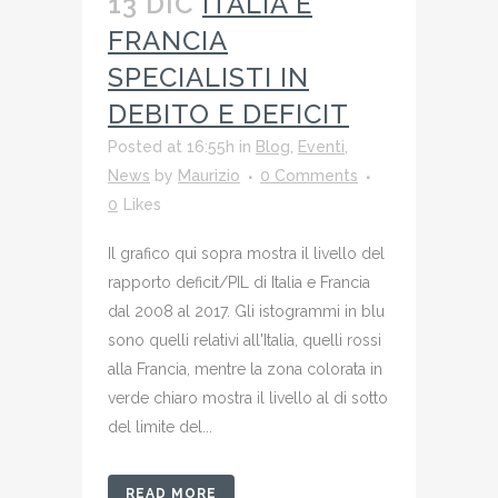
13 DIC
ITALIA E
FRANCIA
SPECIALISTI IN
DEBITO E DEFICIT
Posted at 16:55h
in
Blog
,
Eventi
,
News
by
Maurizio
0 Comments
0
Likes
Il grafico qui sopra mostra il livello del
rapporto deficit/PIL di Italia e Francia
dal 2008 al 2017. Gli istogrammi in blu
sono quelli relativi all'Italia, quelli rossi
alla Francia, mentre la zona colorata in
verde chiaro mostra il livello al di sotto
del limite del...
READ MORE