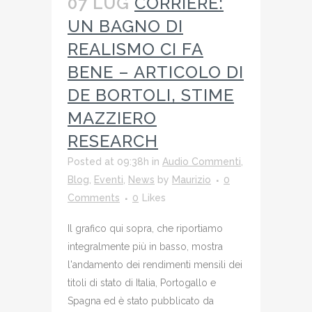
07 LUG
CORRIERE:
UN BAGNO DI
REALISMO CI FA
BENE – ARTICOLO DI
DE BORTOLI, STIME
MAZZIERO
RESEARCH
Posted at 09:38h
in
Audio Commenti
,
Blog
,
Eventi
,
News
by
Maurizio
0
Comments
0
Likes
Il grafico qui sopra, che riportiamo
integralmente più in basso, mostra
l'andamento dei rendimenti mensili dei
titoli di stato di Italia, Portogallo e
Spagna ed è stato pubblicato da