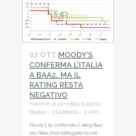
07 OTT
MOODY’S
CONFERMA L’ITALIA
A BAA2, MA IL
RATING RESTA
NEGATIVO
Posted at 18:43h
in
Blog
,
Eventi
by
Maurizio
0 Comments
0
Likes
Moody's ha confermato il rating Baa2
per l'Italia (linea tratteggiata blu nel