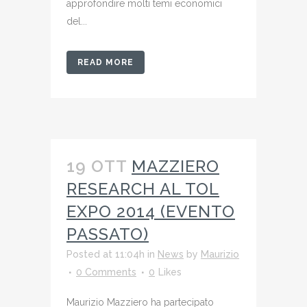
approfondire molti temi economici
del...
READ MORE
19 OTT
MAZZIERO
RESEARCH AL TOL
EXPO 2014 (EVENTO
PASSATO)
Posted at 11:04h
in
News
by
Maurizio
0 Comments
0
Likes
Maurizio Mazziero ha partecipato