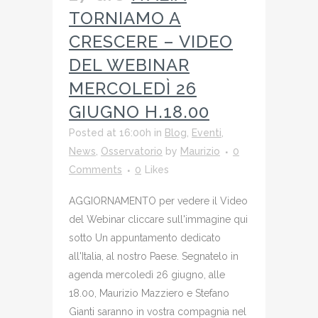
TORNIAMO A
CRESCERE – VIDEO
DEL WEBINAR
MERCOLEDÌ 26
GIUGNO H.18.00
Posted at 16:00h
in
Blog
,
Eventi
,
News
,
Osservatorio
by
Maurizio
0
Comments
0
Likes
AGGIORNAMENTO per vedere il Video
del Webinar cliccare sull'immagine qui
sotto Un appuntamento dedicato
all'Italia, al nostro Paese. Segnatelo in
agenda mercoledì 26 giugno, alle
18.00, Maurizio Mazziero e Stefano
Gianti saranno in vostra compagnia nel