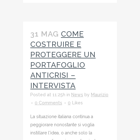
31 MAG
COME
COSTRUIRE E
PROTEGGERE UN
PORTAFOGLIO
ANTICRISI –
INTERVISTA
Posted at 11:25h
in
News
by
Maurizio
0 Comments
0
Likes
La situazione italiana continua a
peggiorare nonostante si voglia
instillare l'idea, o anche solo la