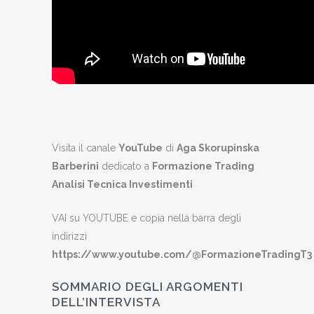
Visita il canale
YouTube
di
Aga Skorupinska
Barberini
dedicato a
Formazione Trading
Analisi Tecnica Investimenti
VAI su YOUTUBE e copia nella barra degli
indirizzi
https://www.youtube.com/@FormazioneTradingT3
SOMMARIO DEGLI ARGOMENTI
DELL’INTERVISTA