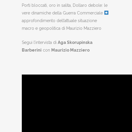
Porti bloccati, oro in salita, Dollaro debole: le
vere dinamiche della Guerra Commerciale
approfondimento dell’attuale situazione
macro e geopolitica di Maurizio Mazziero
Segui l’intervista di
Aga Skorupinska
Barberini
con
Maurizio Mazziero