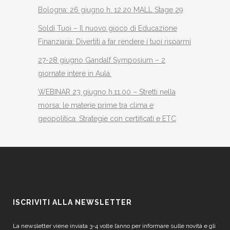
Bologna: 26 giugno h. 12.20 MALL Stage 29
Soldi Tuoi – Il nuovo gioco di Educazione
Finanziaria: Divertiti a far rendere i tuoi risparmi
27-28 giugno Gandalf Symposium – 2
giornate intere in Aula.
WEBINAR 23 giugno h.11.00 – Stretti nella
morsa: le materie prime tra clima e
geopolitica. Strategie con certificati e ETC
ISCRIVITI ALLA NEWSLETTER
La newsletter viene inviata 3-4 volte l’anno per informare sulle novità e gli