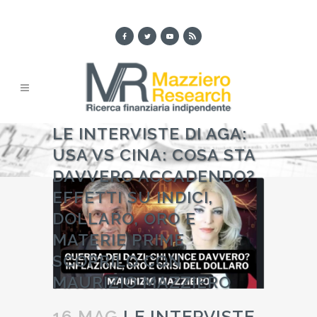
LE INTERVISTE DI AGA:
USA VS CINA: COSA STA
DAVVERO ACCADENDO?
EFFETTI SU INDICI,
DOLLARO, ORO E
MATERIE PRIME
SCOPRILO CON
MAURIZIO MAZZIERO
16 MAG
LE INTERVISTE