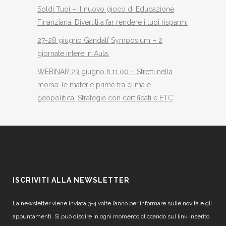
Soldi Tuoi – Il nuovo gioco di Educazione
Finanziaria: Divertiti a far rendere i tuoi risparmi
27-28 giugno Gandalf Symposium – 2
giornate intere in Aula.
WEBINAR 23 giugno h.11.00 – Stretti nella
morsa: le materie prime tra clima e
geopolitica. Strategie con certificati e ETC
ISCRIVITI ALLA NEWSLETTER
La newsletter viene inviata 3-4 volte l’anno per informare sulle novità e gli
appuntamenti. Si può disdire in ogni momento cliccando sul link inserito