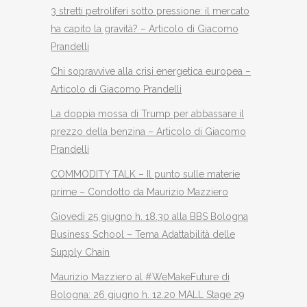
3 stretti petroliferi sotto pressione: il mercato
ha capito la gravità? – Articolo di Giacomo
Prandelli
Chi sopravvive alla crisi energetica europea –
Articolo di Giacomo Prandelli
La doppia mossa di Trump per abbassare il
prezzo della benzina – Articolo di Giacomo
Prandelli
COMMODITY TALK – Il punto sulle materie
prime – Condotto da Maurizio Mazziero
Giovedì 25 giugno h. 18.30 alla BBS Bologna
Business School – Tema Adattabilità delle
Supply Chain
Maurizio Mazziero al #WeMakeFuture di
Bologna: 26 giugno h. 12.20 MALL Stage 29