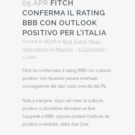
05 APR
FITCH
CONFERMA IL RATING
BBB CON OUTLOOK
POSITIVO PER L’ITALIA
Posted at 08:57h
in
Blog
,
Eventi
,
News
,
Osservatorio
by
Maurizio
0 Comments
0
Likes
Fitch ha confermato il rating BBB con outlook
positivo, non facendo pesare eventuali
conseguenze dei dazi sulla crescita del PIL
Nota a margine: dopo sei mesi di outlook
positivo si dovrebbe decidere se fare
l’upgrade a BBB+ oppure portare l’outlook da
positivo a neutrale; delle due l’una.