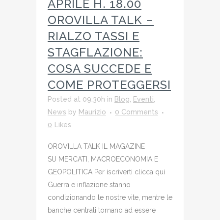
APRILE H. 18.00
OROVILLA TALK –
RIALZO TASSI E
STAGFLAZIONE:
COSA SUCCEDE E
COME PROTEGGERSI
Posted at 09:30h
in
Blog
,
Eventi
,
News
by
Maurizio
0 Comments
0
Likes
OROVILLA TALK IL MAGAZINE
SU MERCATI, MACROECONOMIA E
GEOPOLITICA Per iscriverti clicca qui
Guerra e inflazione stanno
condizionando le nostre vite, mentre le
banche centrali tornano ad essere