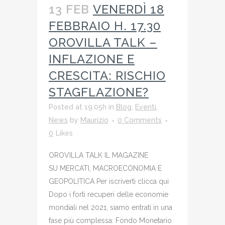
13 FEB
VENERDÌ 18
FEBBRAIO H. 17.30
OROVILLA TALK –
INFLAZIONE E
CRESCITA: RISCHIO
STAGFLAZIONE?
Posted at 19:05h
in
Blog
,
Eventi
,
News
by
Maurizio
0 Comments
0
Likes
OROVILLA TALK IL MAGAZINE
SU MERCATI, MACROECONOMIA E
GEOPOLITICA Per iscriverti clicca qui
Dopo i forti recuperi delle economie
mondiali nel 2021, siamo entrati in una
fase più complessa: Fondo Monetario