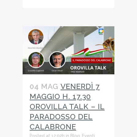
04 MAG
VENERDÌ 7
MAGGIO H. 17.30
OROVILLA TALK – IL
PARADOSSO DEL
CALABRONE
Posted at 12:02h
in
Blog
,
Eventi
,