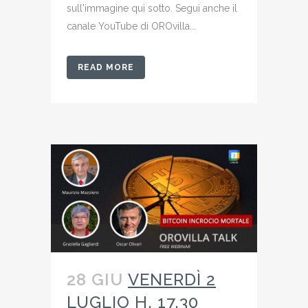
sull'immagine qui sotto. Segui anche il
canale YouTube di OROvilla...
READ MORE
28 GIU
VENERDÌ 2
LUGLIO H. 17.30