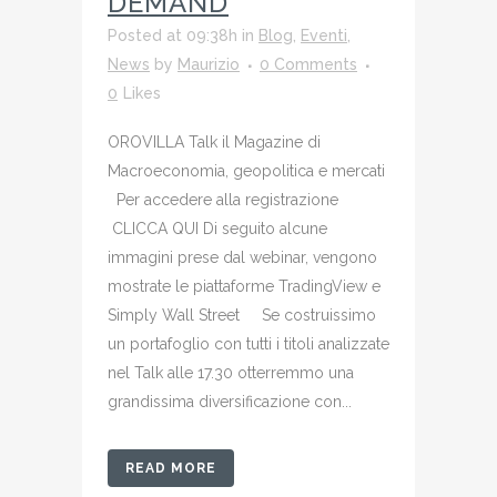
DEMAND
Posted at 09:38h
in
Blog
,
Eventi
,
News
by
Maurizio
0 Comments
0
Likes
OROVILLA Talk il Magazine di
Macroeconomia, geopolitica e mercati
Per accedere alla registrazione
CLICCA QUI Di seguito alcune
immagini prese dal webinar, vengono
mostrate le piattaforme TradingView e
Simply Wall Street Se costruissimo
un portafoglio con tutti i titoli analizzate
nel Talk alle 17.30 otterremmo una
grandissima diversificazione con...
READ MORE