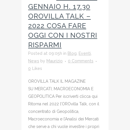
GENNAIO H. 17.30
OROVILLA TALK –
2022 COSA FARE
OGGI CON I NOSTRI
RISPARMI
Posted at 09:05h
in
Blog
,
Eventi
,
News
by
Maurizio
0 Comments
0
Likes
OROVILLA TALK IL MAGAZINE
SU MERCATI, MACROECONOMIA E
GEOPOLITICA Per iscriverti clicca qui
Ritorna nel 2022 l’OROvilla Talk, con il
concentrato di Geopolitica,
Macroeconomia e l’Analisi dei Mercati
che serve a chi vuole investire i propri