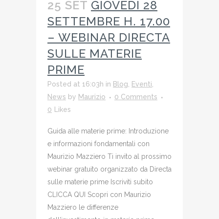
25 SET
GIOVEDÌ 28
SETTEMBRE H. 17.00
– WEBINAR DIRECTA
SULLE MATERIE
PRIME
Posted at 16:03h
in
Blog
,
Eventi
,
News
by
Maurizio
0 Comments
0
Likes
Guida alle materie prime: Introduzione
e informazioni fondamentali con
Maurizio Mazziero Ti invito al prossimo
webinar gratuito organizzato da Directa
sulle materie prime Iscriviti subito
CLICCA QUI Scopri con Maurizio
Mazziero le differenze