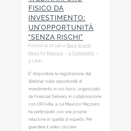
FISICO DA
INVESTIMENTO:
UN’OPPORTUNITÀ
“SENZA RISCHI”
Posted at 16:19h
in
Blog
,
Eventi
,
News
by
Maurizio
0 Comments
0
Likes
E' disponibile la registrazione del
Webinar sulle opportunità di
investimento in oro fisico, organizzato
da Financial Delivery in collaborazione
con OROvilla, a cui Maurizio Mazziero
ha partecipato con una propria
relazione in qualità di esperto. Per
guardare il video cliccare