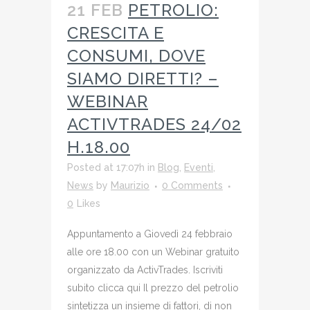
21 FEB
PETROLIO:
CRESCITA E
CONSUMI, DOVE
SIAMO DIRETTI? –
WEBINAR
ACTIVTRADES 24/02
H.18.00
Posted at 17:07h
in
Blog
,
Eventi
,
News
by
Maurizio
0 Comments
0
Likes
Appuntamento a Giovedì 24 febbraio
alle ore 18.00 con un Webinar gratuito
organizzato da ActivTrades. Iscriviti
subito clicca qui Il prezzo del petrolio
sintetizza un insieme di fattori, di non