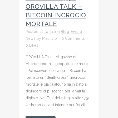
OROVILLA TALK –
BITCOIN INCROCIO
MORTALE
Posted at 14:34h
in
Blog
,
Eventi
,
News
by
Maurizio
0 Comments
0
Likes
OROVILLA Talk il Magazine di
Macroeconomia, geopolitica e mercati
Per iscriverti clicca qui Il Bitcoin ha
formato un “death cross”, l’incrocio
mortale, e già qualcuno ha iniziato a
dipingere cupi scenari per la valuta
digitale. Nel Talk del 2 luglio alle 17.30
vedremo cosa si intende per “death...