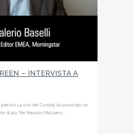
REEN – INTERVISTA A
i petrolio La crisi del Covid19 ha provocato un
to di più. Per Maurizio Mazziero,...