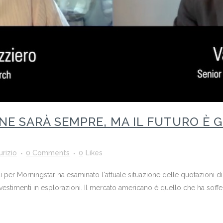
 NE SARÀ SEMPRE, MA IL FUTURO È G
rizio
0 Comments
0
Likes
li per Morningstar ha esaminato l'attuale situazione delle quotazioni d
nvestimenti in esplorazioni. Il mercato americano è quello che ha soffer