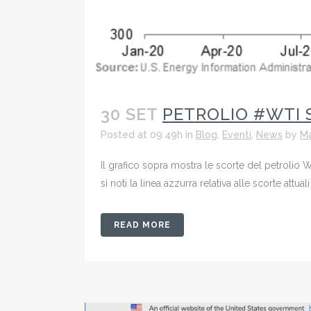
30 SET
PETROLIO #WTI 
Posted at 09:49h
in
Blog
,
Eventi
,
News
by
Ma
Il grafico sopra mostra le scorte del petrolio W
si noti la linea azzurra relativa alle scorte att
READ MORE