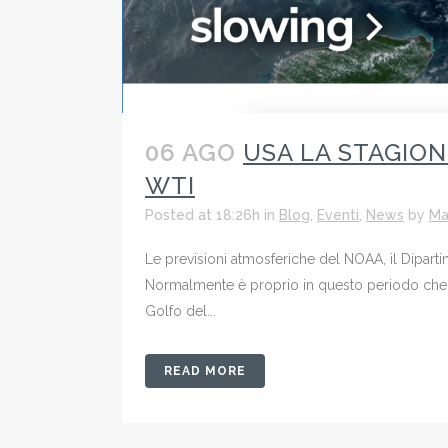
06 AGO
USA LA STAGION
WTI
Posted at 18:26h
in
Blog
,
Eventi
,
News
by
Ma
Le previsioni atmosferiche del NOAA, il Dipart
Normalmente è proprio in questo periodo che ini
Golfo del...
READ MORE