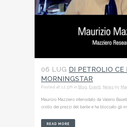
06 LUG
DI PETROLIO CE
MORNINGSTAR
Posted at 12:37h
in
Blog
,
Eventi
,
News
by
Mau
Maurizio Mazziero intervistato da Valerio Basel
crollo dei prezzi del barile e ha bloccato gli i
READ MORE