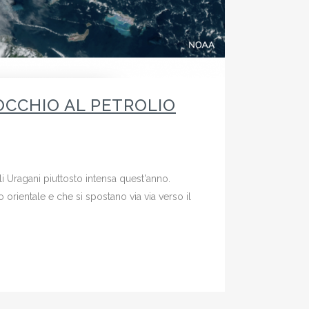
OCCHIO AL PETROLIO
i Uragani piuttosto intensa quest'anno.
orientale e che si spostano via via verso il