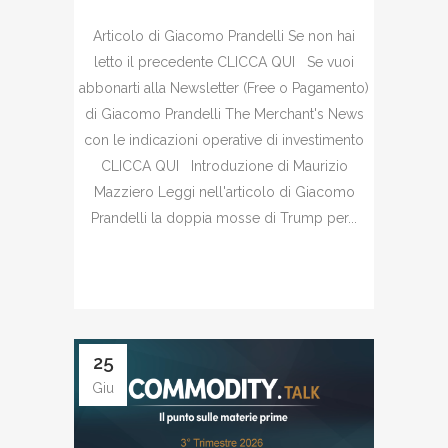
Articolo di Giacomo Prandelli Se non hai
letto il precedente CLICCA QUI Se vuoi
abbonarti alla Newsletter (Free o Pagamento)
di Giacomo Prandelli The Merchant's News
con le indicazioni operative di investimento
CLICCA QUI Introduzione di Maurizio
Mazziero Leggi nell'articolo di Giacomo
Prandelli la doppia mosse di Trump per...
25
Giu