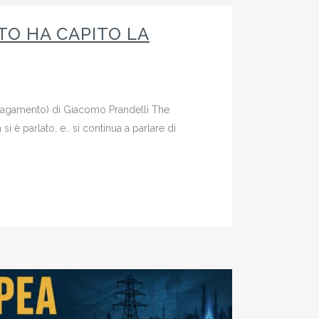
ATO HA CAPITO LA
 Pagamento) di Giacomo Prandelli The
è parlato, e.. si continua a parlare di