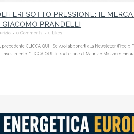
OLIFERI SOTTO PRESSIONE: IL MERC
I GIACOMO PRANDELLI
urizio
0 Comments
0
Likes
o il precedente CLICCA QUI Se vuoi abbonarti alla Newsletter (Free o
 investimento CLICCA QUI Introduzione di Maurizio Mazziero Finora si 