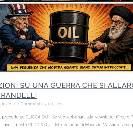
IONI SU UNA GUERRA CHE SI ALLAR
PRANDELLI
urizio
0 Comments
0
Likes
o il precedente CLICCA QUI Se vuoi abbonarti alla Newsletter (Free o
di investimento CLICCA QUI Introduzione di Maurizio Mazziero Una gue