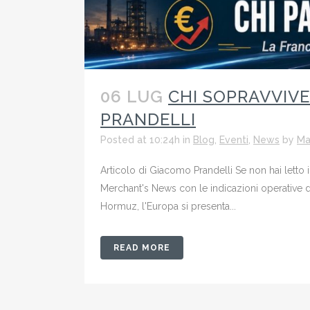
06 LUG
CHI SOPRAVVIVE
PRANDELLI
Posted at 10:24h
in
Blog
,
Eventi
,
News
by
Ma
Articolo di Giacomo Prandelli Se non hai lett
Merchant's News con le indicazioni operative 
Hormuz, l'Europa si presenta...
READ MORE