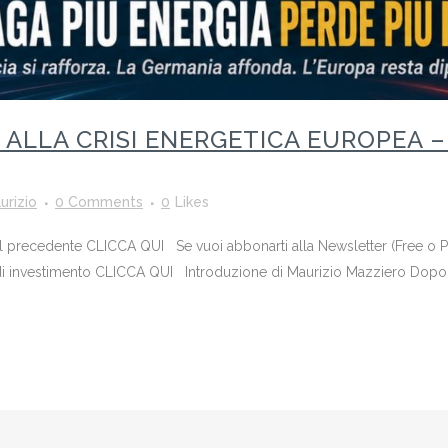
 ALLA CRISI ENERGETICA EUROPEA 
urizio
0 Comments
0
Likes
o il precedente CLICCA QUI Se vuoi abbonarti alla Newsletter (Free o
di investimento CLICCA QUI Introduzione di Maurizio Mazziero Dopo l