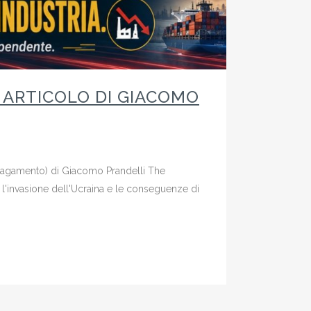
– ARTICOLO DI GIACOMO
 Pagamento) di Giacomo Prandelli The
'invasione dell'Ucraina e le conseguenze di