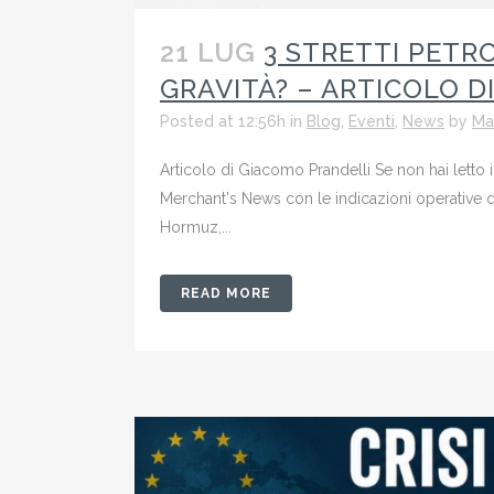
21 LUG
3 STRETTI PETR
GRAVITÀ? – ARTICOLO D
Posted at 12:56h
in
Blog
,
Eventi
,
News
by
Ma
Articolo di Giacomo Prandelli Se non hai lett
Merchant's News con le indicazioni operative di
Hormuz,...
READ MORE