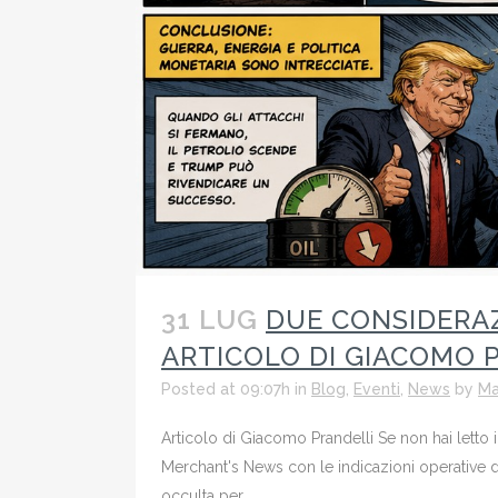
31 LUG
DUE CONSIDERAZ
ARTICOLO DI GIACOMO 
Posted at 09:07h
in
Blog
,
Eventi
,
News
by
Ma
Articolo di Giacomo Prandelli Se non hai lett
Merchant's News con le indicazioni operative 
occulta per...