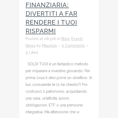
FINANZIARIA:
DIVERTITI A FAR
RENDERE I TUOI
RISPARMI
Posted at 08:50h
in
Blog
,
Eventi
,
News
by
Maurizio
0 Comments
0
Likes
SOLDI TUOI è un fantastico metodo
per imparare a investire giocando. Per
prima cosa ti devi porre un obiettivo: (il
tuo consulente te lo ha chiesto?) Poi
costruisci il patrimonio, acquistando
una casa, un’attività, azioni,
obbligazioni, ETF o una pensione
integrativa. Ma attenzione che vi