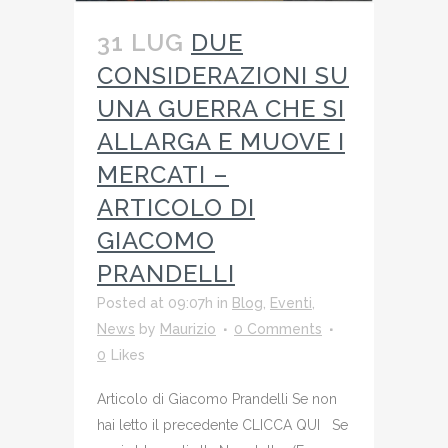
31 LUG
DUE
CONSIDERAZIONI SU
UNA GUERRA CHE SI
ALLARGA E MUOVE I
MERCATI –
ARTICOLO DI
GIACOMO
PRANDELLI
Posted at 09:07h
in
Blog
,
Eventi
,
News
by
Maurizio
0 Comments
0
Likes
Articolo di Giacomo Prandelli Se non
hai letto il precedente CLICCA QUI Se