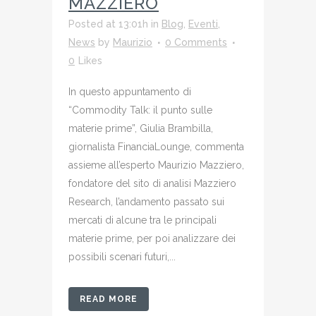
MAZZIERO
Posted at 13:01h
in
Blog
,
Eventi
,
News
by
Maurizio
0 Comments
0
Likes
In questo appuntamento di
“Commodity Talk: il punto sulle
materie prime”, Giulia Brambilla,
giornalista FinanciaLounge, commenta
assieme all’esperto Maurizio Mazziero,
fondatore del sito di analisi Mazziero
Research, l’andamento passato sui
mercati di alcune tra le principali
materie prime, per poi analizzare dei
possibili scenari futuri,...
READ MORE