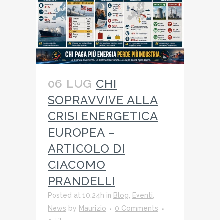
06 LUG
CHI
SOPRAVVIVE ALLA
CRISI ENERGETICA
EUROPEA –
ARTICOLO DI
GIACOMO
PRANDELLI
Posted at 10:24h
in
Blog
,
Eventi
,
News
by
Maurizio
0 Comments