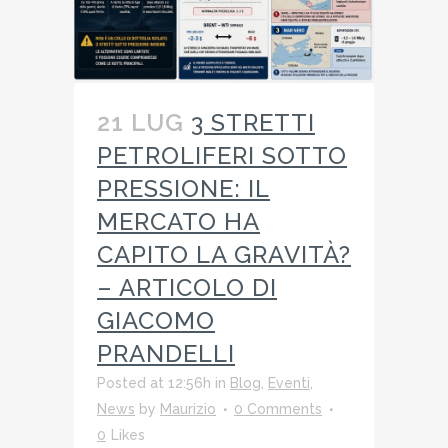
21 LUG
3 STRETTI
PETROLIFERI SOTTO
PRESSIONE: IL
MERCATO HA
CAPITO LA GRAVITÀ?
– ARTICOLO DI
GIACOMO
PRANDELLI
Posted at 12:56h
in
Blog
,
Eventi
,
News
by
Maurizio
0 Comments
0
Likes