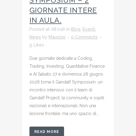
SYMPOSIUM – 2
GIORNATE INTERE
IN AULA.
Posted at 08:04h
in
Blog
,
Eventi
,
News
by
Maurizio
0 Comments
0
Likes
Due giornate dedicate a Coding,
Trading, Investing, Quantitative Finance
e AI Sabato 27 e domenica 28 giugno
2026 torna il Gandalf Symposium: un
incontro intensivo con il team di
Gandalf Project, la community e ospiti
nazionali e internazionali. Non una
lezione frontale, ma uno spazio di...
READ MORE