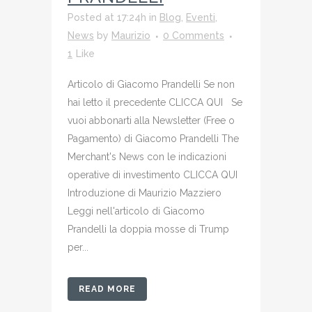
Posted at 17:24h
in
Blog
,
Eventi
,
News
by
Maurizio
0 Comments
1
Like
Articolo di Giacomo Prandelli Se non
hai letto il precedente CLICCA QUI Se
vuoi abbonarti alla Newsletter (Free o
Pagamento) di Giacomo Prandelli The
Merchant's News con le indicazioni
operative di investimento CLICCA QUI
Introduzione di Maurizio Mazziero
Leggi nell'articolo di Giacomo
Prandelli la doppia mosse di Trump
per...
READ MORE