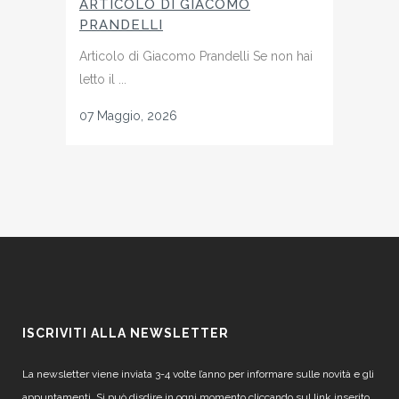
ARTICOLO DI GIACOMO
PRANDELLI
Articolo di Giacomo Prandelli Se non hai
letto il ...
07 Maggio, 2026
ISCRIVITI ALLA NEWSLETTER
La newsletter viene inviata 3-4 volte l’anno per informare sulle novità e gli
appuntamenti. Si può disdire in ogni momento cliccando sul link inserito