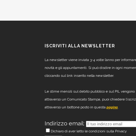
ISCRIVITI ALLA NEWSLETTER
La newsletter viene inviata 3-4 volte l’anno per informar
novità e gli appuntamenti. Si può disdire in ogni mome
cliccando sul link inserito nella newsletter.
Le stime mensili sul debito pubblico e sul PIL vengono 
attraverso un Comunicato Stampa, puoi chiedere l’iscri
attraverso un bottone posto in questa
.
pagina
Indirizzo email:
Dichiaro di aver letto le condizioni sulla Privacy