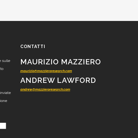
CONTATTI
MAURIZIO MAZZIERO
e sulle
nto
maurizio@mazzieroresearch.com
ANDREW LAWFORD
andrew@mazzieroresearch.com
inviate
zione