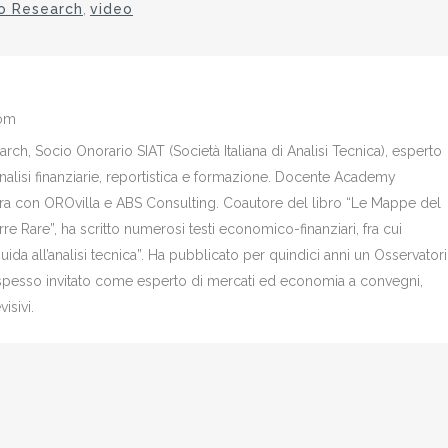
o Research
,
video
com
ch, Socio Onorario SIAT (Società Italiana di Analisi Tecnica), esperto
analisi finanziarie, reportistica e formazione. Docente Academy
bora con OROvilla e ABS Consulting. Coautore del libro “Le Mappe del
re Rare”, ha scritto numerosi testi economico-finanziari, fra cui
Guida all’analisi tecnica”. Ha pubblicato per quindici anni un Osservator
è spesso invitato come esperto di mercati ed economia a convegni,
isivi.