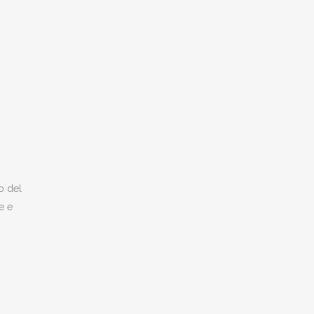
o del
e e