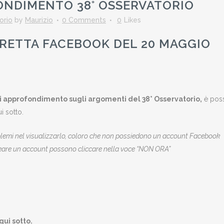
ONDIMENTO 38° OSSERVATORIO
orio
by
Maurizio
0 Comments
0
Likes
IRETTA FACEBOOK DEL 20 MAGGIO
di approfondimento sugli argomenti del 38° Osservatorio,
è poss
i sotto.
lemi nel visualizzarlo, coloro che non possiedono un account Facebook
creare un account possono cliccare nella voce “NON ORA”
ui sotto.