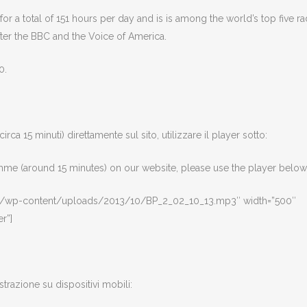
r a total of 151 hours per day and is is among the world’s top five ra
after the BBC and the Voice of America.
0.
rca 15 minuti) direttamente sul sito, utilizzare il player sotto:
ramme (around 15 minutes) on our website, please use the player below
om/wp-content/uploads/2013/10/BP_2_02_10_13.mp3″ width=”500″
r”]
strazione su dispositivi mobili: