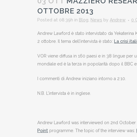
03 OTT
MAZZIERO RESEARC
OTTOBRE 2013
Posted at 08:39h
in
Blog
,
News
by
Andrew
0 
Andrew Lawford è stato intervistato da Yekaterina
2 ottobre. Il tema dell’intervista è stato:
La crisi ita
VOR viene diffusa in 160 paesi e in 38 lingue per un 
mondiale ed è la terza in popolarità dopo il BBC e
I commenti di Andrew iniziano intorno a 2:10.
N.B. L’intervista è in inglese.
Andrew Lawford was interviewed on 2nd October 
Point
programme. The topic of the interview was: