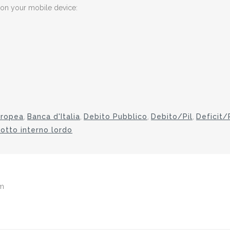
g on your mobile device:
uropea
,
Banca d'Italia
,
Debito Pubblico
,
Debito/Pil
,
Deficit/
otto interno lordo
om