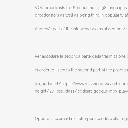
VOR broadcasts to 160 countries in 38 languages fo
broadcasters as well as being third in popularity 
Andrew’s part of the interview begins at around 2:1
Per ascoltare la seconda parte della trasmissione (ci
In order to listen to the second part of the prog
[ca_audio url=”https://www.mazzieroresearch.c
height=”27″ css_class=”codeart-google-mp3-playe
Oppure cliccare il link sotto per accedere alla regi