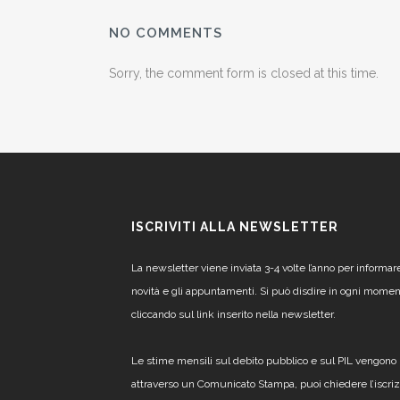
NO COMMENTS
Sorry, the comment form is closed at this time.
ISCRIVITI ALLA NEWSLETTER
La newsletter viene inviata 3-4 volte l’anno per informar
novità e gli appuntamenti. Si può disdire in ogni mome
cliccando sul link inserito nella newsletter.
Le stime mensili sul debito pubblico e sul PIL vengono 
attraverso un Comunicato Stampa, puoi chiedere l’iscri