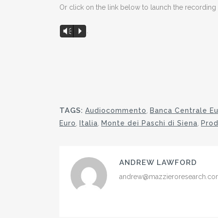
Or click on the link below to launch the recordin
.
Vm
P
TAGS:
Audiocommento
,
Banca Centrale E
Euro
,
Italia
,
Monte dei Paschi di Siena
,
Prod
ANDREW LAWFORD
andrew@mazzieroresearch.c