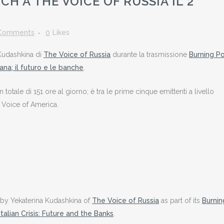
H A THE VOICE OF RUSSIA IL 2
Comments
0
Likes
 Kudashkina di
The Voice of Russia
durante la trasmissione
Burning Po
liana; il futuro e le banche
.
totale di 151 ore al giorno; è tra le prime cinque emittenti a livello
 Voice of America.
by Yekaterina Kudashkina of
The Voice of Russia
as part of its
Burnin
Italian Crisis: Future and the Banks
.