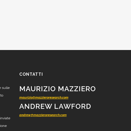
CONTATTI
MAURIZIO MAZZIERO
e sulle
nto
maurizio@mazzieroresearch.com
ANDREW LAWFORD
andrew@mazzieroresearch.com
inviate
zione