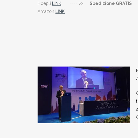
Hoepli
LINK
==== >>
Spedizione GRATIS
Amazon
LINK
G
s