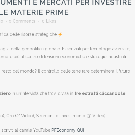
UMENTI E MERCATI PER INVESTIRE
LE MATERIE PRIME
io
0 Comments
0
Likes
 sfida delle risorse strategiche
aglia della geopolitica globale. Essenziali per tecnologie avanzate,
empre più al centro di tensioni economiche e strategie industriali.
il resto del mondo? Il controllo delle terre rare determinerà il futuro
ziero
in un’intervista che trovi divisa in
tre estratti cliccando le
o), Oro (2° Video), Strumenti di investimento (3° Video).
e Iscriviti al canale YouTube
PFEconomy QUI