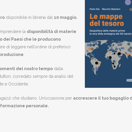
ero
disponibile in libreria dal
10 maggio.
a comprendere la
disponibilità di materie
 dei Paesi che le producono
.
e di leggere nell’ordine di preferisci
i produzione
.
gomenti del nostro tempo
dalla
uttori, corredato sempre da analisi del
nte e Occidente.
agazzi che studiano. Un’occasione per
accrescere il tuo bagaglio d
a formazione personale.