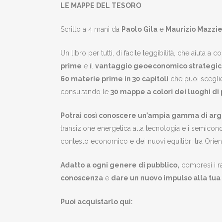
LE MAPPE DEL TESORO
Scritto a 4 mani da
Paolo Gila
e
Maurizio Mazzi
Un libro per tutti, di facile leggibilità, che aiuta 
prime
e il
vantaggio geoeconomico strategico
60 materie prime in 30 capitoli
che puoi sceglier
consultando le
30 mappe a colori dei luoghi d
Potrai così conoscere un’ampia gamma di ar
transizione energetica alla tecnologia e i semicond
contesto economico e dei nuovi equilibri tra Orie
Adatto a ogni genere di pubblico,
compresi i r
conoscenza
e
dare un nuovo impulso alla tu
Puoi acquistarlo qui: