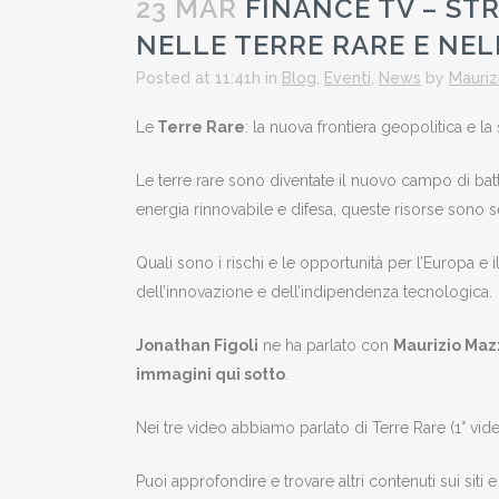
23 MAR
FINANCE TV – STR
NELLE TERRE RARE E NEL
Posted at 11:41h
in
Blog
,
Eventi
,
News
by
Mauriz
Le
Terre Rare
: la nuova frontiera geopolitica e la
Le terre rare sono diventate il nuovo campo di batt
energia rinnovabile e difesa, queste risorse sono s
Quali sono i rischi e le opportunità per l’Europa e 
dell’innovazione e dell’indipendenza tecnologica.
Jonathan Figoli
ne ha parlato con
Maurizio Maz
immagini qui sotto
.
Nei tre video abbiamo parlato di Terre Rare (1° vide
️Puoi approfondire e trovare altri contenuti sui siti 