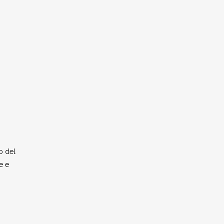
o del
e e