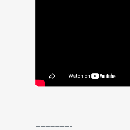
———————-