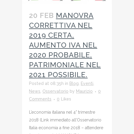
20 FEB
MANOVRA
CORRETTIVA NEL
2019 CERTA,
AUMENTO IVA NEL
2020 PROBABILE,
PATRIMONIALE NEL
2021 POSSIBILE.
Posted at 08:35h
in
Blog
,
Eventi
,
News
,
Osservatorio
by
Maurizio
0
Comments
0
Likes
L’economia italiana nel 4° trimestre
2018 (Link immediato all’Osservatorio
Italia economia a fine 2018 – attendere