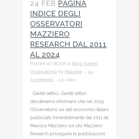
24 FEB
PAGINA
INDICE DEGLI
OSSERVATORI
MAZZIERO
RESEARCH DAL 2011
AL 2024
Posted at 08:30h
in
Blog
,
Eventi
,
Osservatorio
by
Maurizio
24
Comments
13
Likes
Gentili lettrici, Gentili lettori,
desideriamo informarvi che nel 2025
l’Osservatorio sui dati economici italiani
pubblicato trimestralmente dal 2011 da
Maurizio Mazziero sul sito Mazziero
Research proseguirà le pubblicazioni