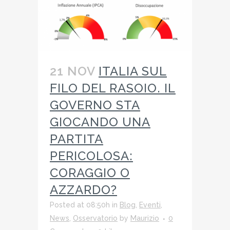
21 NOV
ITALIA SUL
FILO DEL RASOIO. IL
GOVERNO STA
GIOCANDO UNA
PARTITA
PERICOLOSA:
CORAGGIO O
AZZARDO?
Posted at 08:50h
in
Blog
,
Eventi
,
News
,
Osservatorio
by
Maurizio
0