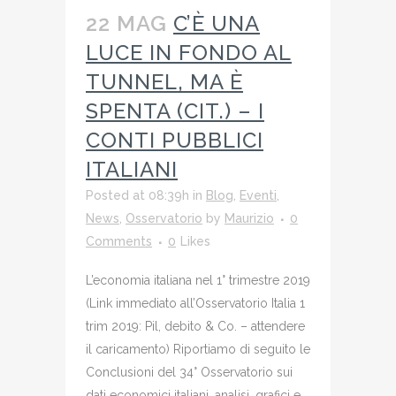
22 MAG
C’È UNA
LUCE IN FONDO AL
TUNNEL, MA È
SPENTA (CIT.) – I
CONTI PUBBLICI
ITALIANI
Posted at 08:39h
in
Blog
,
Eventi
,
News
,
Osservatorio
by
Maurizio
0
Comments
0
Likes
L’economia italiana nel 1° trimestre 2019
(Link immediato all’Osservatorio Italia 1
trim 2019: Pil, debito & Co. – attendere
il caricamento) Riportiamo di seguito le
Conclusioni del 34° Osservatorio sui
dati economici italiani, analisi, grafici e