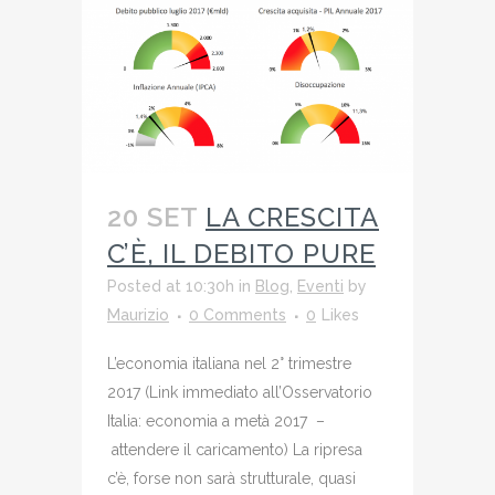
20 SET
LA CRESCITA
C’È, IL DEBITO PURE
Posted at 10:30h
in
Blog
,
Eventi
by
Maurizio
0 Comments
0
Likes
L’economia italiana nel 2° trimestre
2017 (Link immediato all’Osservatorio
Italia: economia a metà 2017 –
attendere il caricamento) La ripresa
c’è, forse non sarà strutturale, quasi