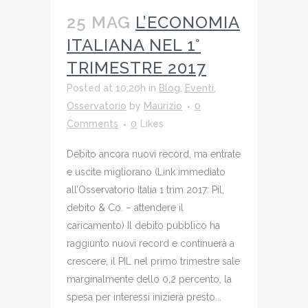
25 MAG
L’ECONOMIA
ITALIANA NEL 1°
TRIMESTRE 2017
Posted at 10:20h
in
Blog
,
Eventi
,
Osservatorio
by
Maurizio
0
Comments
0
Likes
Debito ancora nuovi record, ma entrate
e uscite migliorano (Link immediato
all’Osservatorio Italia 1 trim 2017: Pil,
debito & Co. – attendere il
caricamento) Il debito pubblico ha
raggiunto nuovi record e continuerà a
crescere, il PIL nel primo trimestre sale
marginalmente dello 0,2 percento, la
spesa per interessi inizierà presto...