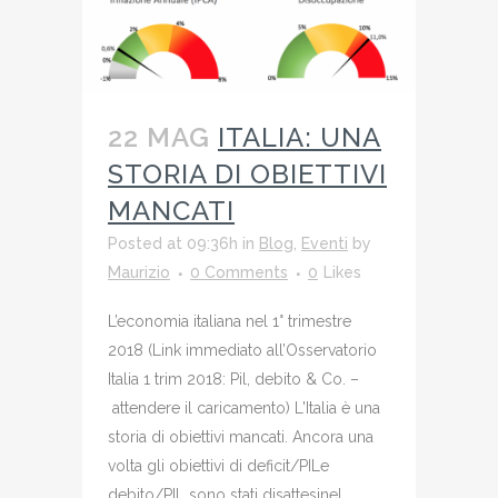
22 MAG
ITALIA: UNA
STORIA DI OBIETTIVI
MANCATI
Posted at 09:36h
in
Blog
,
Eventi
by
Maurizio
0 Comments
0
Likes
L’economia italiana nel 1° trimestre
2018 (Link immediato all’Osservatorio
Italia 1 trim 2018: Pil, debito & Co. –
attendere il caricamento) L'Italia è una
storia di obiettivi mancati. Ancora una
volta gli obiettivi di deficit/PILe
debito/PIL sono stati disattesinel