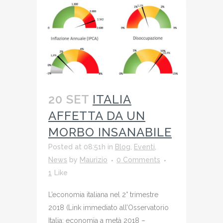
20 SET
ITALIA
AFFETTA DA UN
MORBO INSANABILE
Posted at 08:51h
in
Blog
,
Eventi
,
News
by
Maurizio
0 Comments
1
Like
L’economia italiana nel 2° trimestre
2018 (Link immediato all’Osservatorio
Italia: economia a metà 2018 –