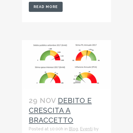
READ MORE
29 NOV
DEBITO E
CRESCITA A
BRACCETTO
Posted at 10:00h
in
Blog
,
Eventi
by