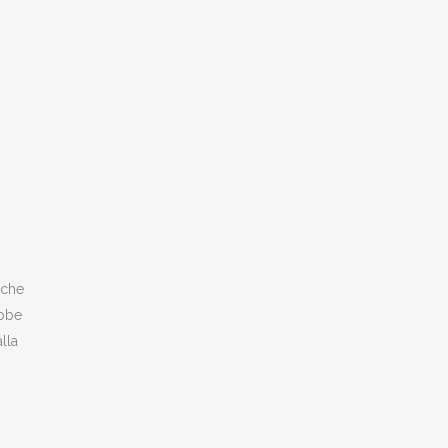
 che
ebbe
lla