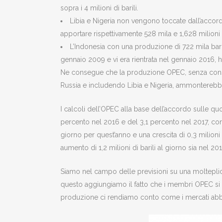
sopra i 4 milioni di barili.
Libia e Nigeria non vengono toccate dall’accord
apportare rispettivamente 528 mila e 1,628 milioni d
L’Indonesia con una produzione di 722 mila bari
gennaio 2009 e vi era rientrata nel gennaio 2016,
Ne consegue che la produzione OPEC, senza consid
Russia e includendo Libia e Nigeria, ammonterebbe a
I calcoli dell’OPEC alla base dell’accordo sulle q
percento nel 2016 e del 3,1 percento nel 2017, con
giorno per quest’anno e una crescita di 0,3 milion
aumento di 1,2 milioni di barili al giorno sia nel 201
Siamo nel campo delle previsioni su una molteplicit
questo aggiungiamo il fatto che i membri OPEC si s
produzione ci rendiamo conto come i mercati abbi