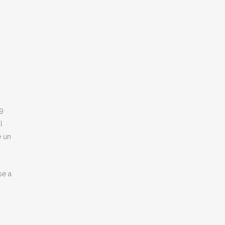
,9
l
e un
se a
i