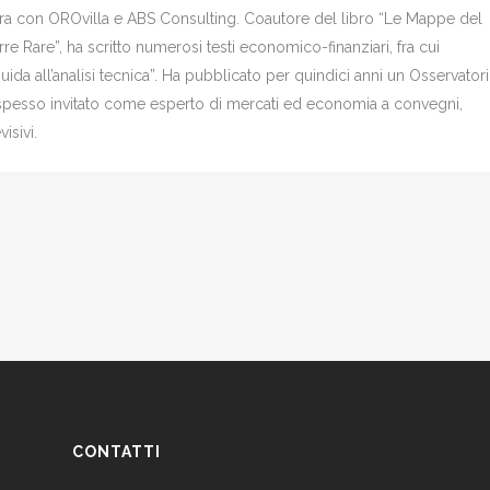
bora con OROvilla e ABS Consulting. Coautore del libro “Le Mappe del
re Rare”, ha scritto numerosi testi economico-finanziari, fra cui
Guida all’analisi tecnica”. Ha pubblicato per quindici anni un Osservator
è spesso invitato come esperto di mercati ed economia a convegni,
isivi.
CONTATTI