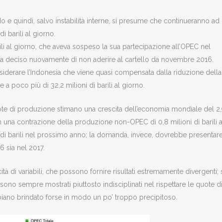
o e quindi, salvo instabilità interne, si presume che continueranno ad
i barili al giorno.
li al giorno, che aveva sospeso la sua partecipazione all’OPEC nel
 ha deciso nuovamente di non aderire al cartello da novembre 2016.
erare l’Indonesia che viene quasi compensata dalla riduzione della
 poco più di 32,2 milioni di barili al giorno.
uote di produzione stimano una crescita dell’economia mondiale del 2
 una contrazione della produzione non-OPEC di 0,8 milioni di barili a
i di barili nel prossimo anno; la domanda, invece, dovrebbe presentar
6 sia nel 2017.
à di variabili, che possono fornire risultati estremamente divergenti; 
ono sempre mostrati piuttosto indisciplinati nel rispettare le quote d
ano brindato forse in modo un po’ troppo precipitoso.