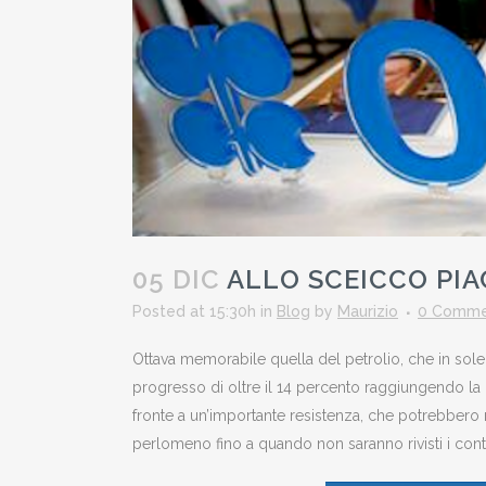
05 DIC
ALLO SCEICCO PIA
Posted at 15:30h
in
Blog
by
Maurizio
0 Comme
Ottava memorabile quella del petrolio, che in sole t
progresso di oltre il 14 percento raggiungendo la 
fronte a un’importante resistenza, che potrebbero r
perlomeno fino a quando non saranno rivisti i cont