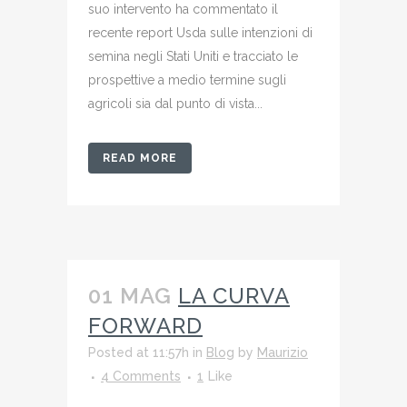
suo intervento ha commentato il
recente report Usda sulle intenzioni di
semina negli Stati Uniti e tracciato le
prospettive a medio termine sugli
agricoli sia dal punto di vista...
READ MORE
01 MAG
LA CURVA
FORWARD
Posted at 11:57h
in
Blog
by
Maurizio
4 Comments
1
Like