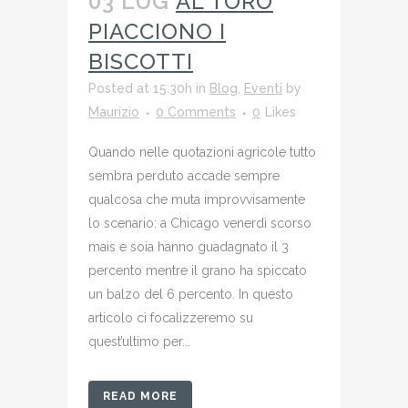
03 LUG
AL TORO
PIACCIONO I
BISCOTTI
Posted at 15:30h
in
Blog
,
Eventi
by
Maurizio
0 Comments
0
Likes
Quando nelle quotazioni agricole tutto
sembra perduto accade sempre
qualcosa che muta improvvisamente
lo scenario: a Chicago venerdì scorso
mais e soia hanno guadagnato il 3
percento mentre il grano ha spiccato
un balzo del 6 percento. In questo
articolo ci focalizzeremo su
quest’ultimo per...
READ MORE