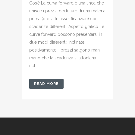
Cos’è La curva forward è una linea che
unisce i prezzi dei future di una materia
prima (o di altri asset finanziari) con
scadenze differenti. Aspetto grafico Le
curve forward possono presentarsi in
due modi differenti: Inclinate
positivamente: i prezzi salgono man
mano che la scadenza si allontana
nel...
READ MORE