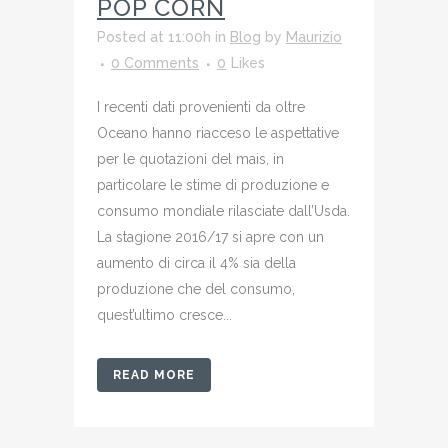
POP CORN
Posted at 11:00h
in
Blog
by
Maurizio
0 Comments
0
Likes
I recenti dati provenienti da oltre
Oceano hanno riacceso le aspettative
per le quotazioni del mais, in
particolare le stime di produzione e
consumo mondiale rilasciate dall’Usda.
La stagione 2016/17 si apre con un
aumento di circa il 4% sia della
produzione che del consumo,
quest’ultimo cresce...
READ MORE