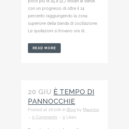
poco più di 45 a 51,7 dollari al barile,
con un progresso di oltre il 14
percento raggiungendo la zona
superiore della banda di oscillazione.
Le quotazioni si trovano ora di...
READ MORE
20 GIU
È TEMPO DI
PANNOCCHIE
Posted at 16:00h
in
Blog
by
Maurizio
0 Comments
0
Likes