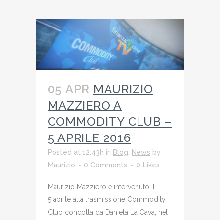
05 APR
MAURIZIO
MAZZIERO A
COMMODITY CLUB –
5 APRILE 2016
Posted at 12:43h
in
Blog
,
News
by
Maurizio
0 Comments
0
Likes
Maurizio Mazziero è intervenuto il
5 aprile alla trasmissione Commodity
Club condotta da Daniela La Cava; nel