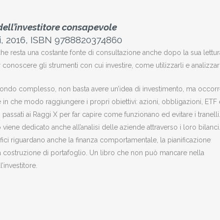
ell’investitore consapevole
i, 2016, ISBN 9788820374860
e resta una costante fonte di consultazione anche dopo la sua lettur
conoscere gli strumenti con cui investire, come utilizzarli e analizzarl
mondo complesso, non basta avere un’idea di investimento, ma occor
n che modo raggiungere i propri obiettivi: azioni, obbligazioni, ETF
assati ai Raggi X per far capire come funzionano ed evitare i tranelli
iene dedicato anche all’analisi delle aziende attraverso i loro bilanci
ifici riguardano anche la finanza comportamentale, la pianificazione
 la costruzione di portafoglio. Un libro che non può mancare nella
’investitore.