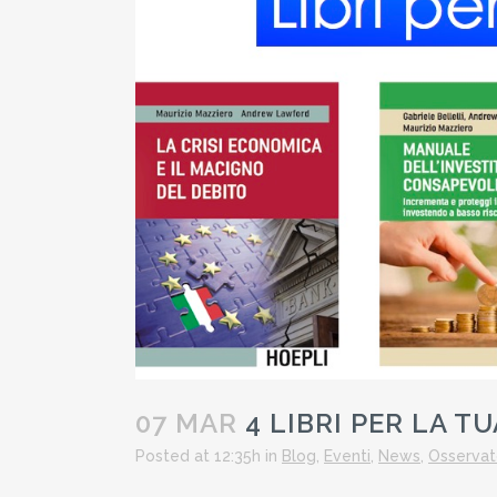
07 MAR
4 LIBRI PER LA T
Posted at 12:35h
in
Blog
,
Eventi
,
News
,
Osservat