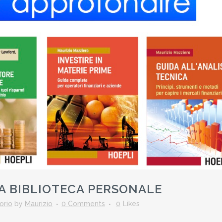
UA BIBLIOTECA PERSONALE
orio
by
Maurizio
0 Comments
0
Likes