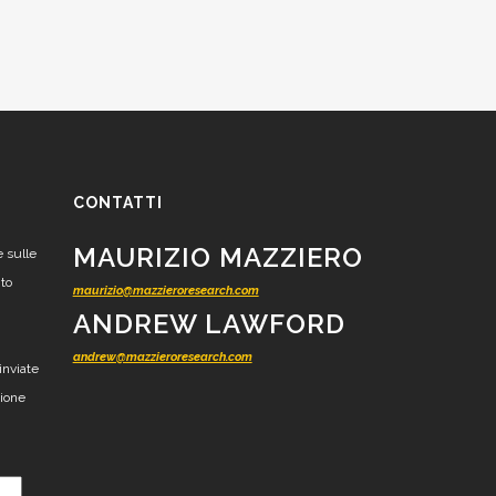
CONTATTI
MAURIZIO MAZZIERO
e sulle
nto
maurizio@mazzieroresearch.com
ANDREW LAWFORD
andrew@mazzieroresearch.com
inviate
zione