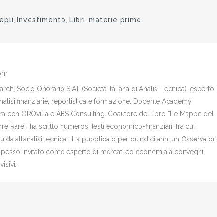
epli
,
Investimento
,
Libri
,
materie prime
com
ch, Socio Onorario SIAT (Società Italiana di Analisi Tecnica), esperto
analisi finanziarie, reportistica e formazione. Docente Academy
bora con OROvilla e ABS Consulting. Coautore del libro “Le Mappe del
re Rare”, ha scritto numerosi testi economico-finanziari, fra cui
Guida all’analisi tecnica”. Ha pubblicato per quindici anni un Osservator
è spesso invitato come esperto di mercati ed economia a convegni,
isivi.