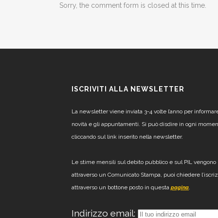
Sorry, the comment form is closed at this time.
ISCRIVITI ALLA NEWSLETTER
La newsletter viene inviata 3-4 volte l’anno per informar
novità e gli appuntamenti. Si può disdire in ogni mome
cliccando sul link inserito nella newsletter.
Le stime mensili sul debito pubblico e sul PIL vengono 
attraverso un Comunicato Stampa, puoi chiedere l’iscri
attraverso un bottone posto in questa
.
pagina
Indirizzo email: