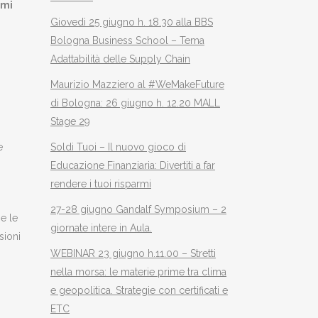
emi
Giovedì 25 giugno h. 18.30 alla BBS
Bologna Business School – Tema
Adattabilità delle Supply Chain
Maurizio Mazziero al #WeMakeFuture
di Bologna: 26 giugno h. 12.20 MALL
Stage 29
Soldi Tuoi – Il nuovo gioco di
e
Educazione Finanziaria: Divertiti a far
rendere i tuoi risparmi
27-28 giugno Gandalf Symposium – 2
 e le
giornate intere in Aula.
sioni
WEBINAR 23 giugno h.11.00 – Stretti
nella morsa: le materie prime tra clima
e geopolitica. Strategie con certificati e
ETC