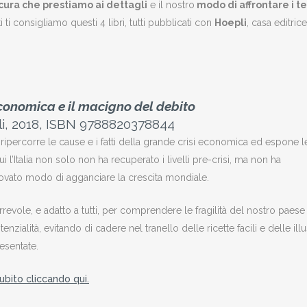
cura che prestiamo ai dettagli
e il nostro
modo di affrontare i t
ti consigliamo questi 4 libri, tutti pubblicati con
Hoepli
, casa editrice
economica e il macigno del debito
li, 2018, ISBN 9788820378844
ripercorre le cause e i fatti della grande crisi economica ed espone l
ui l’Italia non solo non ha recuperato i livelli pre-crisi, ma non ha
vato modo di agganciare la crescita mondiale.
revole, e adatto a tutti, per comprendere le fragilità del nostro paese
enzialità, evitando di cadere nel tranello delle ricette facili e delle illu
esentate.
ubito cliccando qui.