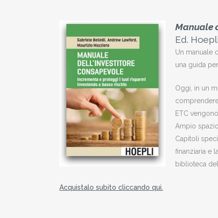
Manuale d
Ed. Hoepl
Un manuale ch
una guida per 
Oggi, in un 
comprendere i
ETC vengono p
Ampio spazio v
Capitoli spec
finanziaria e
biblioteca dell
Acquistalo subito cliccando qui.