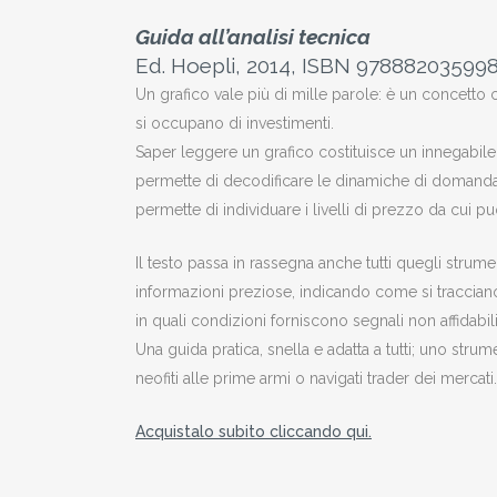
Guida all’analisi tecnica
Ed. Hoepli, 2014, ISBN 97888203599
Un grafico vale più di mille parole: è un concett
si occupano di investimenti.
Saper leggere un grafico costituisce un innegabil
permette di decodificare le dinamiche di domanda 
permette di individuare i livelli di prezzo da cui p
Il testo passa in rassegna anche tutti quegli strum
informazioni preziose, indicando come si tracciano
in quali condizioni forniscono segnali non affidabili
Una guida pratica, snella e adatta a tutti; uno str
neofiti alle prime armi o navigati trader dei mercati.
Acquistalo subito cliccando qui.