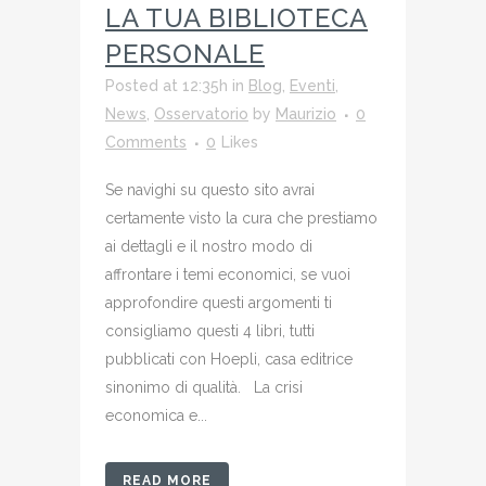
LA TUA BIBLIOTECA
PERSONALE
Posted at 12:35h
in
Blog
,
Eventi
,
News
,
Osservatorio
by
Maurizio
0
Comments
0
Likes
Se navighi su questo sito avrai
certamente visto la cura che prestiamo
ai dettagli e il nostro modo di
affrontare i temi economici, se vuoi
approfondire questi argomenti ti
consigliamo questi 4 libri, tutti
pubblicati con Hoepli, casa editrice
sinonimo di qualità. La crisi
economica e...
READ MORE