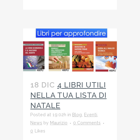
18 DIC
4 LIBRI UTILI
NELLA TUA LISTA DI
NATALE
Posted at 19:02h
in
Blog
,
Eventi
,
News
by
Maurizio
0 Comments
0
Likes