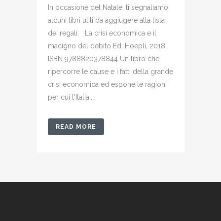
In occasione del Natale, ti segnaliamo
alcuni libri utili da aggiugere alla lista
dei regali: La crisi economica e il
macigno del debito Ed. Hoepli, 2018,
ISBN 9788820378844 Un libro che
ripercorre le cause e i fatti della grande
crisi economica ed espone le ragioni
per cui l'Italia...
READ MORE