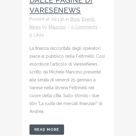
DALLE PAGINE DI
VARESENEWS
Posted at 09:13h
in
Blog
,
Eventi
,
News
by
Maurizio
0 Comments
0
Likes
La finanza raccontata dagli operatori
piace al pubblico della Feltrinelli. Così
esordisce l'articolo di VareseNews,
scritto da Michele Mancino presente
alla serata di venerdì 25 gennaio a
Varese nella libreria Feltrinelli nel
cuore della città. Sullo sfondo i due
libri "La ruota dei mercati finanziari" di
Andrea...
READ MORE