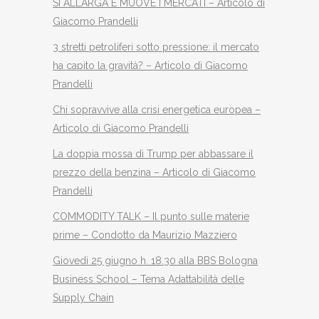
SI ALLARGA E MUOVE I MERCATI – Articolo di
Giacomo Prandelli
3 stretti petroliferi sotto pressione: il mercato
ha capito la gravità? – Articolo di Giacomo
Prandelli
Chi sopravvive alla crisi energetica europea –
Articolo di Giacomo Prandelli
La doppia mossa di Trump per abbassare il
prezzo della benzina – Articolo di Giacomo
Prandelli
COMMODITY TALK – Il punto sulle materie
prime – Condotto da Maurizio Mazziero
Giovedì 25 giugno h. 18.30 alla BBS Bologna
Business School – Tema Adattabilità delle
Supply Chain