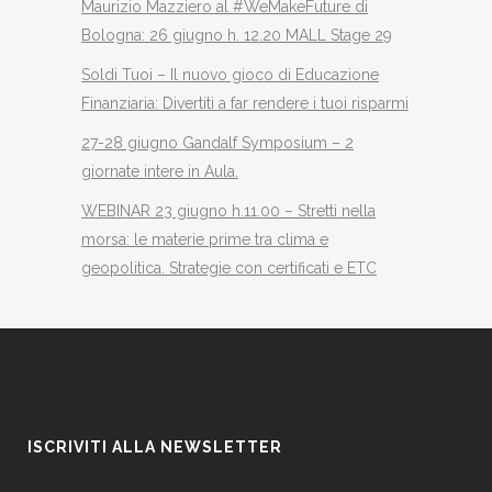
Maurizio Mazziero al #WeMakeFuture di
Bologna: 26 giugno h. 12.20 MALL Stage 29
Soldi Tuoi – Il nuovo gioco di Educazione
Finanziaria: Divertiti a far rendere i tuoi risparmi
27-28 giugno Gandalf Symposium – 2
giornate intere in Aula.
WEBINAR 23 giugno h.11.00 – Stretti nella
morsa: le materie prime tra clima e
geopolitica. Strategie con certificati e ETC
ISCRIVITI ALLA NEWSLETTER