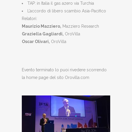
TAP: in Italia il gas azero via Turchia
L’accordo di libero scambio Asia-Pacifico
Relatori:
Maurizio Mazziero,
Mazziero Research
Graziella Gagliardi,
OroVilla
Oscar Olivari,
OroVilla
Evento terminato lo puoi rivedere scorrendo
la home page del sito Orovilla.com