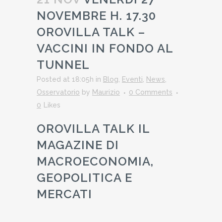
NOVEMBRE H. 17.30
OROVILLA TALK –
VACCINI IN FONDO AL
TUNNEL
Posted at 18:05h
in
Blog
,
Eventi
,
News
,
Osservatorio
by
Maurizio
0 Comments
0
Likes
OROVILLA TALK IL
MAGAZINE DI
MACROECONOMIA,
GEOPOLITICA E
MERCATI