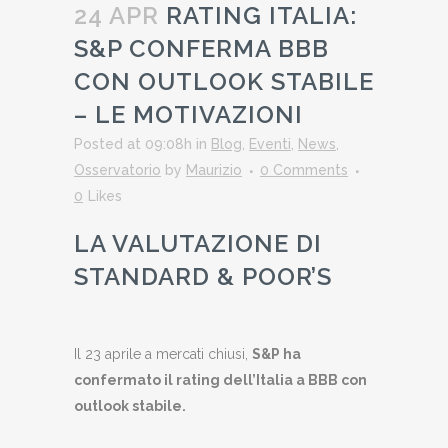
24 APR
RATING ITALIA:
S&P CONFERMA BBB
CON OUTLOOK STABILE
– LE MOTIVAZIONI
Posted at 09:08h
in
Blog
,
Eventi
,
News
,
Osservatorio
by
Maurizio
0 Comments
0
Likes
LA VALUTAZIONE DI
STANDARD & POOR’S
Il 23 aprile a mercati chiusi,
S&P ha
confermato il rating dell’Italia a BBB con
outlook stabile.