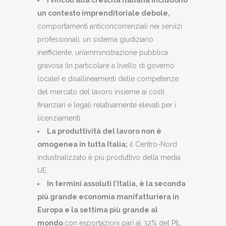
I vincoli alla crescita italiana includono
un contesto imprenditoriale debole,
comportamenti anticoncorrenziali nei servizi
professionali, un sistema giudiziario
inefficiente, un’amministrazione pubblica
gravosa (in particolare a livello di governo
locale) e disallineamenti delle competenze
del mercato del lavoro insieme ai costi
finanziari e legali relativamente elevati per i
licenziamenti.
La produttività del lavoro non è
omogenea in tutta Italia;
il Centro-Nord
industrializzato è più produttivo della media
UE.
In termini assoluti l’Italia, è la seconda
più grande economia manifatturiera in
Europa e la settima più grande al
mondo
con esportazioni pari al 32% del PIL