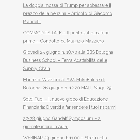
La doppia mossa di Trump per abbassare il
prezzo della benzina – Articolo di Giacomo
Prandelli
COMMODITY TALK – Il punto sulle materie
prime – Condotto da Maurizio Mazziero
Giovedì 25 giugno h. 18.30 alla BBS Bologna
Business School – Tema Adattabilità delle
Supply Chain
Maurizio Mazziero al #WeMakeFuture di
Bologna: 26 giugno h. 12.20 MALL Stage 29
Soldi Tuoi – Il nuovo gioco di Educazione
Finanziaria: Divertiti a far rendere i tuoi risparmi
27-28 giugno Gandalf Symposium – 2
giornate intere in Aula.
WEBINAR 23 giugno h.11.00 – Stretti nella