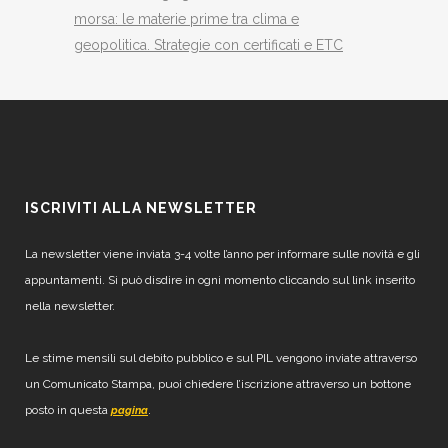
morsa: le materie prime tra clima e
geopolitica. Strategie con certificati e ETC
ISCRIVITI ALLA NEWSLETTER
La newsletter viene inviata 3-4 volte l’anno per informare sulle novità e gli
appuntamenti. Si può disdire in ogni momento cliccando sul link inserito
nella newsletter.
Le stime mensili sul debito pubblico e sul PIL vengono inviate attraverso
un Comunicato Stampa, puoi chiedere l’iscrizione attraverso un bottone
posto in questa
.
pagina