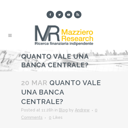
QUANTO VALE UNA
BANCA CENTRALE?
20 MAR
QUANTO VALE
UNA BANCA
CENTRALE?
Posted at 11:28h
in
Blog
by
Andrew
0
Comments
0
Likes