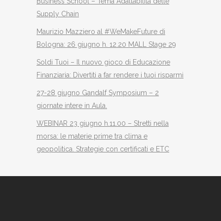
Business School – Tema Adattabilità delle
Supply Chain
Maurizio Mazziero al #WeMakeFuture di
Bologna: 26 giugno h. 12.20 MALL Stage 29
Soldi Tuoi – Il nuovo gioco di Educazione
Finanziaria: Divertiti a far rendere i tuoi risparmi
27-28 giugno Gandalf Symposium – 2
giornate intere in Aula.
WEBINAR 23 giugno h.11.00 – Stretti nella
morsa: le materie prime tra clima e
geopolitica. Strategie con certificati e ETC