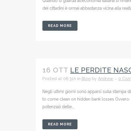
Quando si guarda all’economia italiana si rimane
dei cittadini è ormai abbastanza vicina alla real
READ MORE
16 OTT
LE PERDITE NA
Posted at 08:31h
in
Blog
by
Andrew
0 Co
Negli ultimi giorni sono apparsi sulla stampa 
to come clean on hidden bank losses Ovvero: L’
potenziali delle...
READ MORE