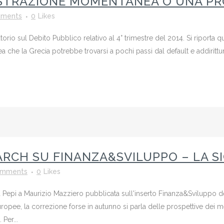
ISTRAZIONE MOMENTANEA O UNA PR
ments
0
Likes
orio sul Debito Pubblico relativo al 4° trimestre del 2014. Si riporta 
 che la Grecia potrebbe trovarsi a pochi passi dal default e addirittura d
RCH SU FINANZA&SVILUPPO – LA SICI
omments
0
Likes
ta Pepi a Maurizio Mazziero pubblicata sull'inserto Finanza&Sviluppo del
e europee, la correzione forse in autunno si parla delle prospettive dei 
 Per...