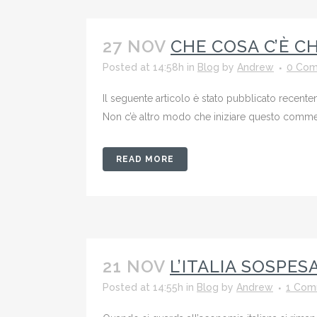
27 NOV
CHE COSA C’È C
Posted at 14:58h
in
Blog
by
Andrew
0 Co
Il seguente articolo è stato pubblicato recente
Non c’è altro modo che iniziare questo commen
READ MORE
21 NOV
L’ITALIA SOSPES
Posted at 14:55h
in
Blog
by
Andrew
1 Com