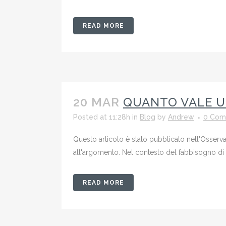
READ MORE
20 MAR
QUANTO VALE U
Posted at 11:28h
in
Blog
by
Andrew
0 Com
Questo articolo è stato pubblicato nell'Osserva
all'argomento. Nel contesto del fabbisogno di n
READ MORE