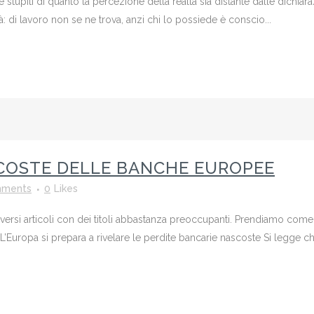
 stupiti di quanto la percezione della realtà sia distante dalle dichiar
tà: di lavoro non se ne trova, anzi chi lo possiede è conscio...
SCOSTE DELLE BANCHE EUROPEE
mments
0
Likes
diversi articoli con dei titoli abbastanza preoccupanti. Prendiamo com
Europa si prepara a rivelare le perdite bancarie nascoste Si legge ch