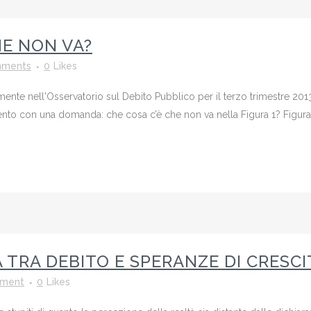
HE NON VA?
mments
0
Likes
mente nell'Osservatorio sul Debito Pubblico per il terzo trimestre 201
to con una domanda: che cosa c’è che non va nella Figura 1? Figura 1
A TRA DEBITO E SPERANZE DI CRESCI
ment
0
Likes