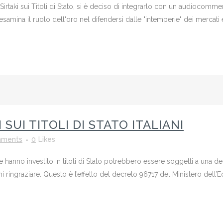
 Sirtaki sui Titoli di Stato, si è deciso di integrarlo con un audiocom
esamina il ruolo dell'oro nel difendersi dalle "intemperie" dei mercati e
 SUI TITOLI DI STATO ITALIANI
mments
0
Likes
che hanno investito in titoli di Stato potrebbero essere soggetti a una
ingraziare. Questo è l’effetto del decreto 96717 del Ministero dell’Ec