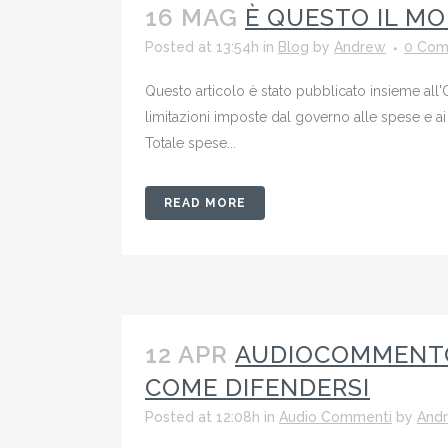
16 MAG
È QUESTO IL MO
Posted at 13:54h
in
Blog
by
Andrew
0 Com
Questo articolo è stato pubblicato insieme all'O
limitazioni imposte dal governo alle spese e ai
Totale spese...
READ MORE
12 APR
AUDIOCOMMENTO D
COME DIFENDERSI
Posted at 12:08h
in
Audio Commenti
by
And