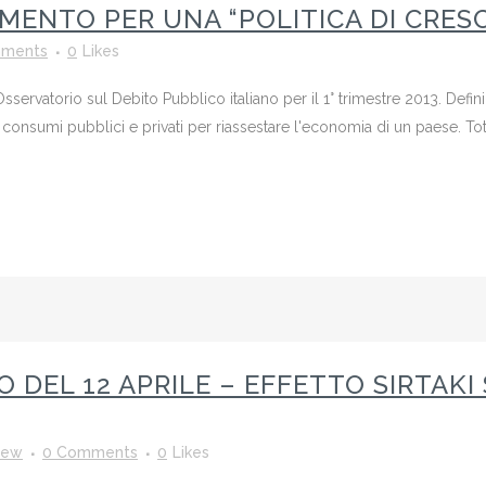
MENTO PER UNA “POLITICA DI CRESC
ments
0
Likes
sservatorio sul Debito Pubblico italiano per il 1° trimestre 2013. Defini
 consumi pubblici e privati per riassestare l'economia di un paese. To
EL 12 APRILE – EFFETTO SIRTAKI S
rew
0 Comments
0
Likes