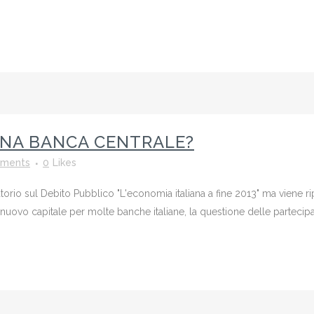
NA BANCA CENTRALE?
ments
0
Likes
torio sul Debito Pubblico "L'economia italiana a fine 2013" ma viene r
uovo capitale per molte banche italiane, la questione delle partecipazi