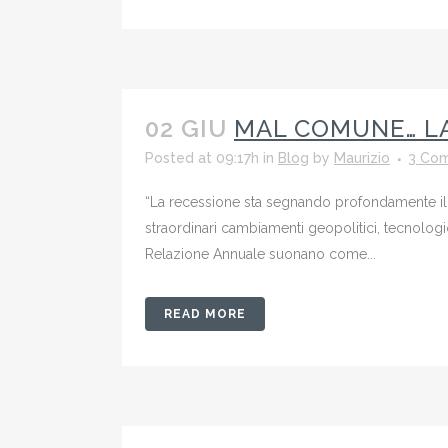
02 GIU
MAL COMUNE… LA
Posted at 09:17h
in
Blog
by
Maurizio
3 Co
“La recessione sta segnando profondamente il po
straordinari cambiamenti geopolitici, tecnologic
Relazione Annuale suonano come...
READ MORE