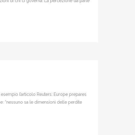
azioni di chi ci governa. La percezione da parte
e esempio l’articolo Reuters: Europe prepares
e: “nessuno sa le dimensioni delle perdite