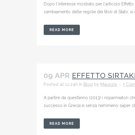
Dopo l'interesse mostrato per l'articolo Effetto
cambiamento delle regole dei titoli di Stato, si 
READ MORE
09 APR
EFFETTO SIRTAKI
Posted at 11:24h
in
Blog
by
Maurizio
7 Co
A partire da quest’anno (2013) i risparmiatori 
successo in Grecia e senza nemmeno saper chi r
READ MORE