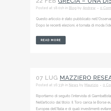
22 FEB
GRECIA – UNA D
Posted at 18:01h
in
Blog
by
Andrew
0 Com
Questo articolo è stato pubblicato nell'Osservat
Dopo le recenti elezioni, è tornata di moda l’idea
READ MORE
07 LUG
MAZZIERO RESEA
Posted at 16:33h
in
News
by
Maurizio
0 C
Riportiamo di seguito l’intervista di Giambattis
Nell’articolo dal titolo: Il Toro carica le Bors
Europea dell'Italia e di quali investimenti evitare.