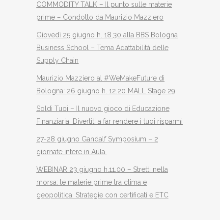
COMMODITY TALK – Il punto sulle materie
prime – Condotto da Maurizio Mazziero
Giovedì 25 giugno h. 18.30 alla BBS Bologna
Business School – Tema Adattabilità delle
Supply Chain
Maurizio Mazziero al #WeMakeFuture di
Bologna: 26 giugno h. 12.20 MALL Stage 29
Soldi Tuoi – Il nuovo gioco di Educazione
Finanziaria: Divertiti a far rendere i tuoi risparmi
27-28 giugno Gandalf Symposium – 2
giornate intere in Aula.
WEBINAR 23 giugno h.11.00 – Stretti nella
morsa: le materie prime tra clima e
geopolitica. Strategie con certificati e ETC