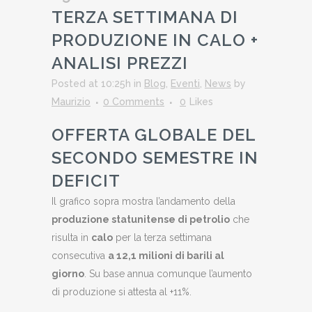
TERZA SETTIMANA DI
PRODUZIONE IN CALO +
ANALISI PREZZI
Posted at 10:25h
in
Blog
,
Eventi
,
News
by
Maurizio
0 Comments
0
Likes
OFFERTA GLOBALE DEL
SECONDO SEMESTRE IN
DEFICIT
Il grafico sopra mostra l’andamento della
produzione statunitense di petrolio
che
risulta in
calo
per la terza settimana
consecutiva
a 12,1 milioni di barili al
giorno
. Su base annua comunque l’aumento
di produzione si attesta al +11%.