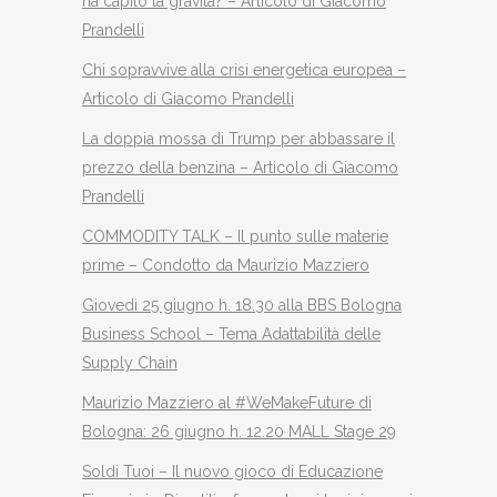
ha capito la gravità? – Articolo di Giacomo
Prandelli
Chi sopravvive alla crisi energetica europea –
Articolo di Giacomo Prandelli
La doppia mossa di Trump per abbassare il
prezzo della benzina – Articolo di Giacomo
Prandelli
COMMODITY TALK – Il punto sulle materie
prime – Condotto da Maurizio Mazziero
Giovedì 25 giugno h. 18.30 alla BBS Bologna
Business School – Tema Adattabilità delle
Supply Chain
Maurizio Mazziero al #WeMakeFuture di
Bologna: 26 giugno h. 12.20 MALL Stage 29
Soldi Tuoi – Il nuovo gioco di Educazione