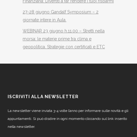
Finanziaria: Divertiti a far rendere i tuoi risparmi
27-28 giugno Gandalf Symposium – 2
giornate intere in Aula.
WEBINAR 23 giugno h.11.00 – Stretti nella
morsa: le materie prime tra clima e
geopolitica. Strategie con certificati e ETC
ISCRIVITI ALLA NEWSLETTER
La newsletter viene inviata 3-4 volte l’anno per informare sulle novità e gli
appuntamenti. Si può disdire in ogni momento cliccando sul link inserito
nella newsletter.