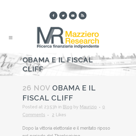
OBAMA E IL FISCAL
CLIFF
26 NOV
OBAMA E IL
FISCAL CLIFF
Posted at 23:53h
in
Blog
by
Maurizio
0
Comments
2
Likes
Dopo la vittoria elettorale e il meritato riposo