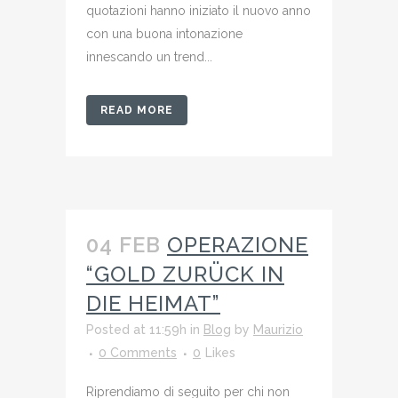
quotazioni hanno iniziato il nuovo anno
con una buona intonazione
innescando un trend...
READ MORE
04 FEB
OPERAZIONE
“GOLD ZURÜCK IN
DIE HEIMAT”
Posted at 11:59h
in
Blog
by
Maurizio
0 Comments
0
Likes
Riprendiamo di seguito per chi non