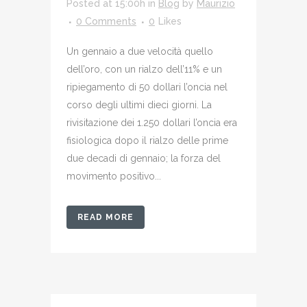
Posted at 15:00h
in
Blog
by
Maurizio
0 Comments
0
Likes
Un gennaio a due velocità quello
dell’oro, con un rialzo dell’11% e un
ripiegamento di 50 dollari l’oncia nel
corso degli ultimi dieci giorni. La
rivisitazione dei 1.250 dollari l’oncia era
fisiologica dopo il rialzo delle prime
due decadi di gennaio; la forza del
movimento positivo...
READ MORE