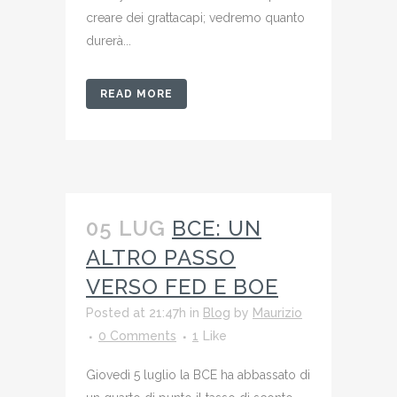
creare dei grattacapi; vedremo quanto
durerà...
READ MORE
05 LUG
BCE: UN
ALTRO PASSO
VERSO FED E BOE
Posted at 21:47h
in
Blog
by
Maurizio
0 Comments
1
Like
Giovedì 5 luglio la BCE ha abbassato di