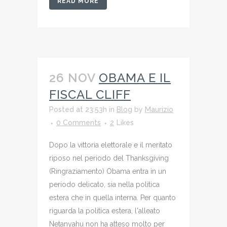
READ MORE
26 NOV
OBAMA E IL
FISCAL CLIFF
Posted at 23:53h
in
Blog
by
Maurizio
0 Comments
2
Likes
Dopo la vittoria elettorale e il meritato
riposo nel periodo del Thanksgiving
(Ringraziamento) Obama entra in un
periodo delicato, sia nella politica
estera che in quella interna. Per quanto
riguarda la politica estera, l'alleato
Netanyahu non ha atteso molto per