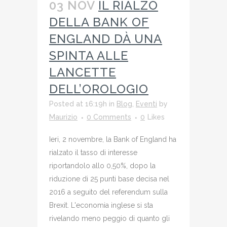
03 NOV
IL RIALZO
DELLA BANK OF
ENGLAND DÀ UNA
SPINTA ALLE
LANCETTE
DELL’OROLOGIO
Posted at 16:19h
in
Blog
,
Eventi
by
Maurizio
0 Comments
0
Likes
Ieri, 2 novembre, la Bank of England ha
rialzato il tasso di interesse
riportandolo allo 0,50%, dopo la
riduzione di 25 punti base decisa nel
2016 a seguito del referendum sulla
Brexit. L'economia inglese si sta
rivelando meno peggio di quanto gli