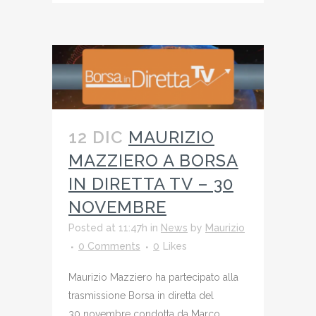
12 DIC
MAURIZIO
MAZZIERO A BORSA
IN DIRETTA TV – 30
NOVEMBRE
Posted at 11:47h
in
News
by
Maurizio
0 Comments
0
Likes
Maurizio Mazziero ha partecipato alla
trasmissione Borsa in diretta del
30 novembre condotta da Marco