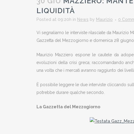
30 GIU
MAZZIERO: MANTE
LIQUIDITÀ
Posted at 09:20h
in
News
by
Maurizio
0 Comm
Vi segnaliamo le interviste rilasciate da Maurizio 
Gazzetta del Mezzogiorno e domenica 28 giugno su
Maurizio Mazziero espone le cautele da adoperare
evoluzioni della crisi greca; raccomandando anche
una volta che i mercati avranno raggiunto dei livell
È possibile leggere le due interviste cliccando su
potrebbe durare qualche secondo.
La Gazzetta del Mezzogiorno