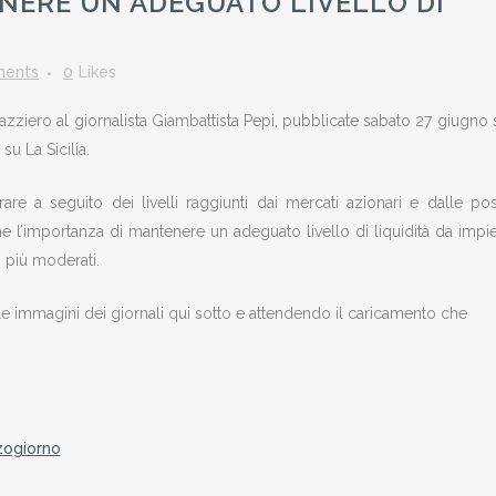
NERE UN ADEGUATO LIVELLO DI
ents
0
Likes
Mazziero al giornalista Giambattista Pepi, pubblicate sabato 27 giugno 
 La Sicilia.
 a seguito dei livelli raggiunti dai mercati azionari e dalle poss
 l’importanza di mantenere un adeguato livello di liquidità da impi
i più moderati.
lle immagini dei giornali qui sotto e attendendo il caricamento che