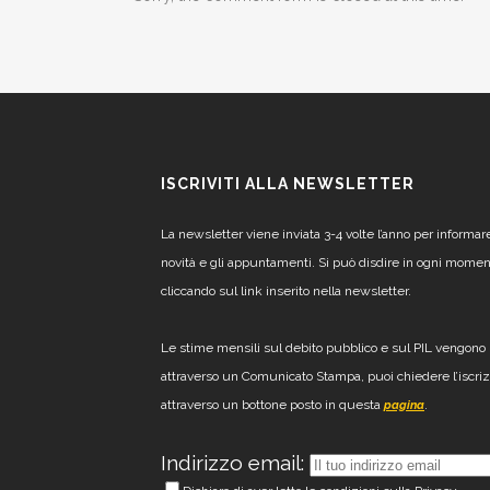
ISCRIVITI ALLA NEWSLETTER
La newsletter viene inviata 3-4 volte l’anno per informar
novità e gli appuntamenti. Si può disdire in ogni mome
cliccando sul link inserito nella newsletter.
Le stime mensili sul debito pubblico e sul PIL vengono 
attraverso un Comunicato Stampa, puoi chiedere l’iscri
attraverso un bottone posto in questa
.
pagina
Indirizzo email: