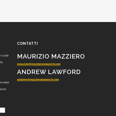
CONTATTI
MAURIZIO MAZZIERO
e sulle
nto
maurizio@mazzieroresearch.com
ANDREW LAWFORD
andrew@mazzieroresearch.com
inviate
zione