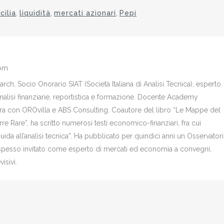
cilia
,
liquidità
,
mercati azionari
,
Pepi
com
ch, Socio Onorario SIAT (Società Italiana di Analisi Tecnica), esperto
analisi finanziarie, reportistica e formazione. Docente Academy
bora con OROvilla e ABS Consulting. Coautore del libro “Le Mappe del
re Rare”, ha scritto numerosi testi economico-finanziari, fra cui
Guida all’analisi tecnica”. Ha pubblicato per quindici anni un Osservator
è spesso invitato come esperto di mercati ed economia a convegni,
isivi.