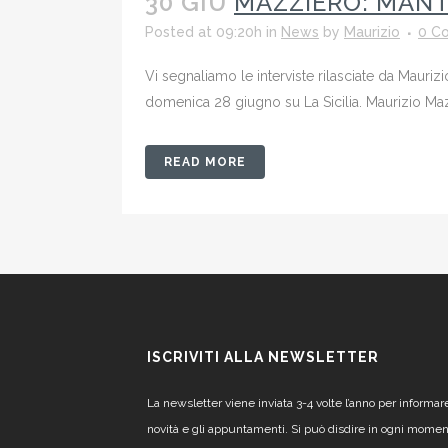
30 GIU
MAZZIERO: MANT
Posted at 09:20h
in
News
by
Maurizio
0 C
Vi segnaliamo le interviste rilasciate da Mauri
domenica 28 giugno su La Sicilia. Maurizio Mazzi
READ MORE
ISCRIVITI ALLA NEWSLETTER
La newsletter viene inviata 3-4 volte l’anno per informar
novità e gli appuntamenti. Si può disdire in ogni mome