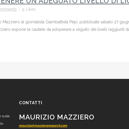
ENERE UN ADEGUATO LIVELLO DI LI
omments
0
Likes
zio Mazziero al giornalista Giambattista Pepi, pubblicate sabato 27 g
ero espone le cautele da adoperare a seguito dei livelli raggiunti dai 
CONTATTI
MAURIZIO MAZZIERO
e sulle
nto
maurizio@mazzieroresearch.com