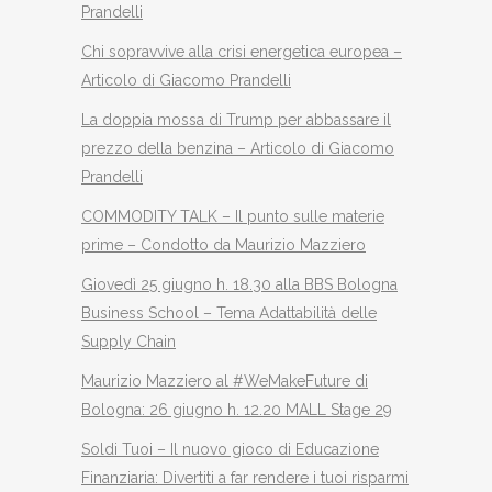
Prandelli
Chi sopravvive alla crisi energetica europea –
Articolo di Giacomo Prandelli
La doppia mossa di Trump per abbassare il
prezzo della benzina – Articolo di Giacomo
Prandelli
COMMODITY TALK – Il punto sulle materie
prime – Condotto da Maurizio Mazziero
Giovedì 25 giugno h. 18.30 alla BBS Bologna
Business School – Tema Adattabilità delle
Supply Chain
Maurizio Mazziero al #WeMakeFuture di
Bologna: 26 giugno h. 12.20 MALL Stage 29
Soldi Tuoi – Il nuovo gioco di Educazione
Finanziaria: Divertiti a far rendere i tuoi risparmi