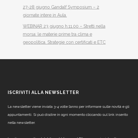
27-28 giugno Gandalf Symposium – 2
giornate intere in Aula.
WEBINAR 23 giugno h.11.00 – Stretti nella
morsa: le materie prime tra clima e
geopolitica. Strategie con certificati e ETC
ISCRIVITI ALLA NEWSLETTER
La newsletter viene inviata 3-4 volte l’anno per informare sulle novità e gli
appuntamenti. Si può disdire in ogni momento cliccando sul link inserito
nella newsletter.