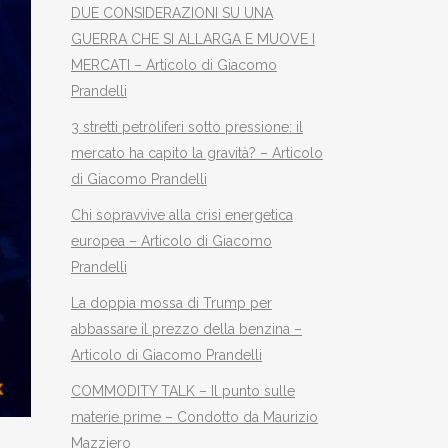
DUE CONSIDERAZIONI SU UNA
GUERRA CHE SI ALLARGA E MUOVE I
MERCATI – Articolo di Giacomo
Prandelli
3 stretti petroliferi sotto pressione: il
mercato ha capito la gravità? – Articolo
di Giacomo Prandelli
Chi sopravvive alla crisi energetica
europea – Articolo di Giacomo
Prandelli
La doppia mossa di Trump per
abbassare il prezzo della benzina –
Articolo di Giacomo Prandelli
COMMODITY TALK – Il punto sulle
materie prime – Condotto da Maurizio
Mazziero