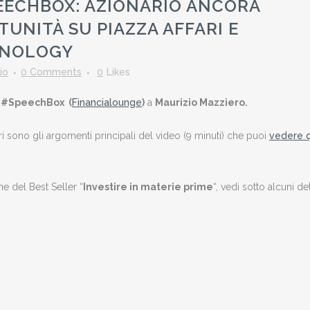
EECHBOX: AZIONARIO ANCORA
UNITÀ SU PIAZZA AFFARI E
HNOLOGY
io
0 Comments
0
Likes
ca #SpeechBox (
Financialounge
)
a
Maurizio Mazziero.
ari sono gli argomenti principali del video (9 minuti) che puoi
vedere q
e del Best Seller “
Investire in materie prime
“, vedi sotto alcuni det