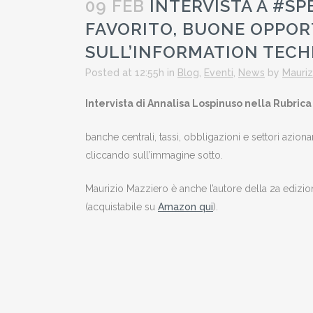
09 FEB
INTERVISTA A #SP
FAVORITO, BUONE OPPORT
SULL’INFORMATION TEC
Posted at 12:55h
in
Blog
,
Eventi
,
News
by
Mauriz
Intervista di Annalisa Lospinuso nella Rubri
banche centrali, tassi, obbligazioni e settori azion
cliccando sull’immagine sotto.
Maurizio Mazziero è anche l’autore della 2a edizion
(acquistabile su
Amazon qui
).