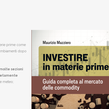
terie prime come
cambiamenti dopo
 molte sezioni
letamente
 e meteo;