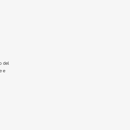
o del
e e