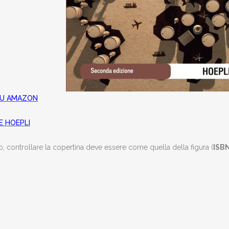
 SU AMAZON
E HOEPLI
, controllare la copertina deve essere come quella della figura (
ISB