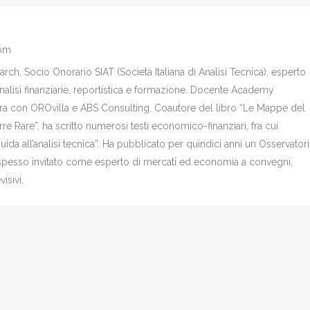
com
ch, Socio Onorario SIAT (Società Italiana di Analisi Tecnica), esperto
analisi finanziarie, reportistica e formazione. Docente Academy
bora con OROvilla e ABS Consulting. Coautore del libro “Le Mappe del
re Rare”, ha scritto numerosi testi economico-finanziari, fra cui
Guida all’analisi tecnica”. Ha pubblicato per quindici anni un Osservator
è spesso invitato come esperto di mercati ed economia a convegni,
isivi.