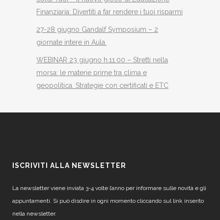
Finanziaria: Divertiti a far rendere i tuoi risparmi
27-28 giugno Gandalf Symposium – 2
giornate intere in Aula.
WEBINAR 23 giugno h.11.00 – Stretti nella
morsa: le materie prime tra clima e
geopolitica. Strategie con certificati e ETC
ISCRIVITI ALLA NEWSLETTER
La newsletter viene inviata 3-4 volte l’anno per informare sulle novità e gli
appuntamenti. Si può disdire in ogni momento cliccando sul link inserito
nella newsletter.