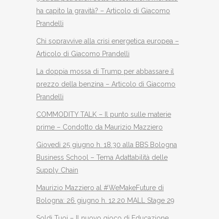
ha capito la gravità? – Articolo di Giacomo
Prandelli
Chi sopravvive alla crisi energetica europea –
Articolo di Giacomo Prandelli
La doppia mossa di Trump per abbassare il
prezzo della benzina – Articolo di Giacomo
Prandelli
COMMODITY TALK – Il punto sulle materie
prime – Condotto da Maurizio Mazziero
Giovedì 25 giugno h. 18.30 alla BBS Bologna
Business School – Tema Adattabilità delle
Supply Chain
Maurizio Mazziero al #WeMakeFuture di
Bologna: 26 giugno h. 12.20 MALL Stage 29
Soldi Tuoi – Il nuovo gioco di Educazione