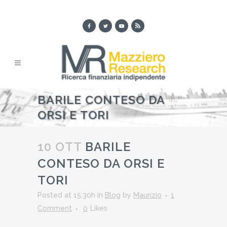
BARILE CONTESO DA
ORSI E TORI
10 OTT
BARILE
CONTESO DA ORSI E
TORI
Posted at 15:30h
in
Blog
by
Maurizio
1
Comment
0
Likes