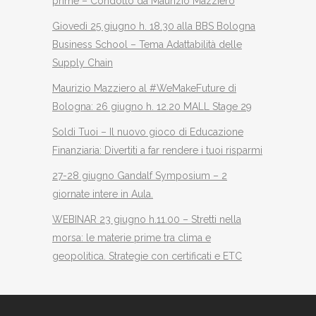
prime – Condotto da Maurizio Mazziero
Giovedì 25 giugno h. 18.30 alla BBS Bologna
Business School – Tema Adattabilità delle
Supply Chain
Maurizio Mazziero al #WeMakeFuture di
Bologna: 26 giugno h. 12.20 MALL Stage 29
Soldi Tuoi – Il nuovo gioco di Educazione
Finanziaria: Divertiti a far rendere i tuoi risparmi
27-28 giugno Gandalf Symposium – 2
giornate intere in Aula.
WEBINAR 23 giugno h.11.00 – Stretti nella
morsa: le materie prime tra clima e
geopolitica. Strategie con certificati e ETC