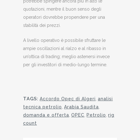
potrebbe spingere ancora più in alto le
quotazioni, mentre il buon senso degli
operatori dovrebbe propendere per una
stabilità dei prezzi.
A livello operativo è possibile sfruttare le
ampie oscillazioni al rialzo e al ribasso in
un’ottica di trading; meglio astenersi invece
per gli investitori di medio-lungo termine.
TAGS:
Accordo Opec di Algeri
,
analisi
tecnica petrolio
,
Arabia Saudita
,
domanda e offerta
,
OPEC
,
Petrolio
,
rig
count