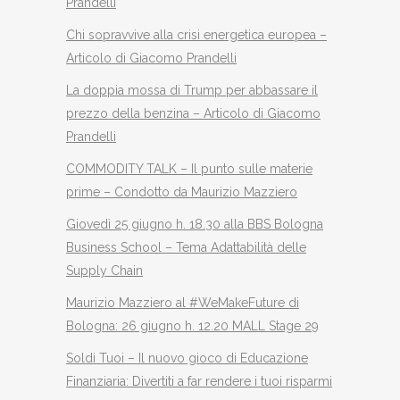
Prandelli
Chi sopravvive alla crisi energetica europea –
Articolo di Giacomo Prandelli
La doppia mossa di Trump per abbassare il
prezzo della benzina – Articolo di Giacomo
Prandelli
COMMODITY TALK – Il punto sulle materie
prime – Condotto da Maurizio Mazziero
Giovedì 25 giugno h. 18.30 alla BBS Bologna
Business School – Tema Adattabilità delle
Supply Chain
Maurizio Mazziero al #WeMakeFuture di
Bologna: 26 giugno h. 12.20 MALL Stage 29
Soldi Tuoi – Il nuovo gioco di Educazione
Finanziaria: Divertiti a far rendere i tuoi risparmi