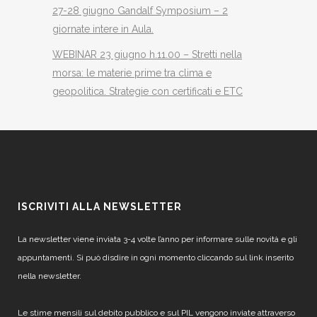
27-28 giugno Gandalf Symposium – 2
giornate intere in Aula.
WEBINAR 23 giugno h.11.00 – Stretti nella
morsa: le materie prime tra clima e
geopolitica. Strategie con certificati e ETC
ISCRIVITI ALLA NEWSLETTER
La newsletter viene inviata 3-4 volte l’anno per informare sulle novità e gli
appuntamenti. Si può disdire in ogni momento cliccando sul link inserito
nella newsletter.
Le stime mensili sul debito pubblico e sul PIL vengono inviate attraverso