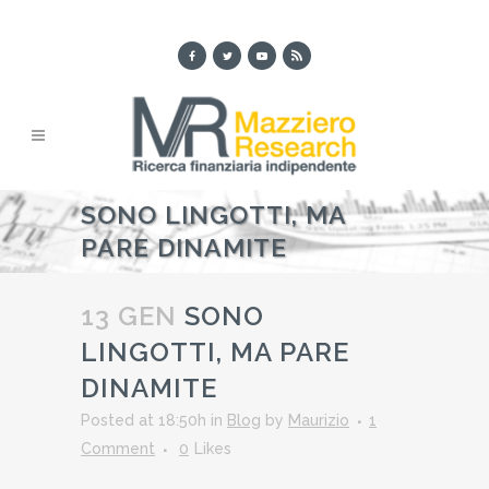
SONO LINGOTTI, MA
PARE DINAMITE
13 GEN
SONO
LINGOTTI, MA PARE
DINAMITE
Posted at 18:50h
in
Blog
by
Maurizio
1
Comment
0
Likes