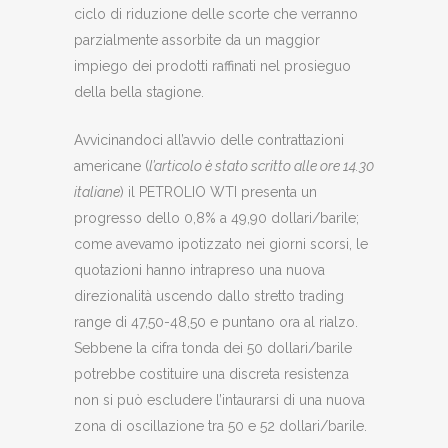
ciclo di riduzione delle scorte che verranno
parzialmente assorbite da un maggior
impiego dei prodotti raffinati nel prosieguo
della bella stagione.
Avvicinandoci all’avvio delle contrattazioni
americane (
l’articolo è stato scritto alle ore 14.30
italiane
) il PETROLIO WTI presenta un
progresso dello 0,8% a 49,90 dollari/barile;
come avevamo ipotizzato nei giorni scorsi, le
quotazioni hanno intrapreso una nuova
direzionalità uscendo dallo stretto trading
range di 47,50-48,50 e puntano ora al rialzo.
Sebbene la cifra tonda dei 50 dollari/barile
potrebbe costituire una discreta resistenza
non si può escludere l’intaurarsi di una nuova
zona di oscillazione tra 50 e 52 dollari/barile.