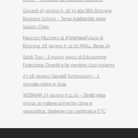
Giovedì 25 giugno h. 18.30 alla BBS Bologna
Business School – Tema Adattabilità delle
Supply Chain
Maurizio Mazziero al #WeMakeFuture di
Bologna: 26 giugno h. 12.20 MALL Stage 29
Soldi Tuoi – Il nuovo gioco di Educazione
Finanziaria: Divertiti a far rendere i tuoi risparmi
27-28 giugno Gandalf Symposium – 2
giornate intere in Aula.
WEBINAR 23 giugno h.11.00 – Stretti nella
morsa: le materie prime tra clima e
geopolitica. Strategie con certificati e ETC