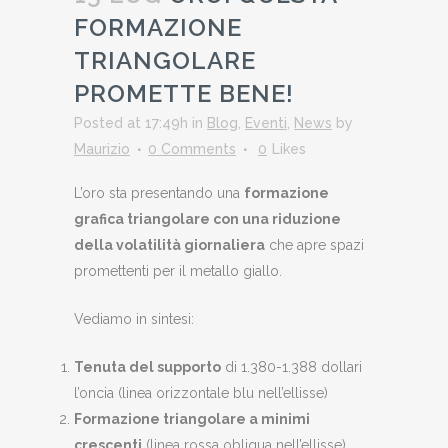
FORMAZIONE
TRIANGOLARE
PROMETTE BENE!
Posted at 17:49h
in
Blog
,
Eventi
,
News
by
Maurizio
0 Comments
0
Likes
L’oro sta presentando una
formazione
grafica triangolare con una riduzione
della volatilità giornaliera
che apre spazi
promettenti per il metallo giallo.
Vediamo in sintesi:
Tenuta del supporto
di 1.380-1.388 dollari
l’oncia (linea orizzontale blu nell’ellisse)
Formazione triangolare a minimi
crescenti
(linea rossa obliqua nell’ellisse)