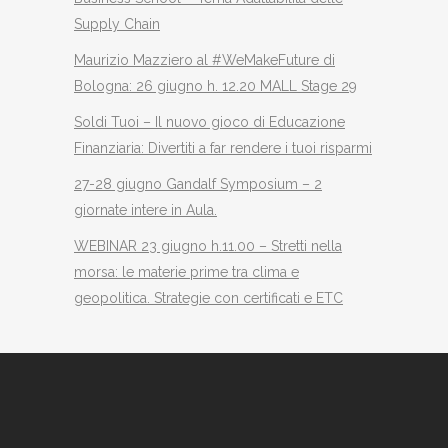
Supply Chain
Maurizio Mazziero al #WeMakeFuture di
Bologna: 26 giugno h. 12.20 MALL Stage 29
Soldi Tuoi – Il nuovo gioco di Educazione
Finanziaria: Divertiti a far rendere i tuoi risparmi
27-28 giugno Gandalf Symposium – 2
giornate intere in Aula.
WEBINAR 23 giugno h.11.00 – Stretti nella
morsa: le materie prime tra clima e
geopolitica. Strategie con certificati e ETC