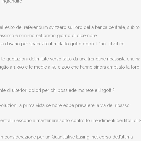
 ingrandire
ll’esito del referendum svizzero sull’oro della banca centrale, subito
 massimo e minimo nel primo giorno di dicembre.
à davano per spacciato il metallo giallo dopo il “no” elvetico.
le quotazioni delimitate verso l’alto da una trendline ribassista che ha
 luglio a 1.350 e le medie a 50 e 200 che hanno sinora ampliato la loro
onte di ulteriori dolori per chi possiede monete e lingotti?
voluzioni, a prima vista sembrerebbe prevalere la via del ribasso:
trali riescono a mantenere sotto controllo i rendimenti dei titoli di S
 in considerazione per un Quantitative Easing, nel corso dell’ultima