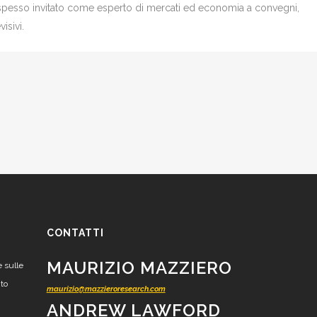
è spesso invitato come esperto di mercati ed economia a convegni,
isivi.
CONTATTI
MAURIZIO MAZZIERO
e sulle
nto
maurizio@mazzieroresearch.com
ANDREW LAWFORD