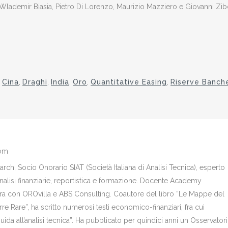
ademir Biasia, Pietro Di Lorenzo, Maurizio Mazziero e Giovanni Zibo
,
Cina
,
Draghi
,
India
,
Oro
,
Quantitative Easing
,
Riserve Banch
com
ch, Socio Onorario SIAT (Società Italiana di Analisi Tecnica), esperto
analisi finanziarie, reportistica e formazione. Docente Academy
bora con OROvilla e ABS Consulting. Coautore del libro “Le Mappe del
re Rare”, ha scritto numerosi testi economico-finanziari, fra cui
Guida all’analisi tecnica”. Ha pubblicato per quindici anni un Osservator