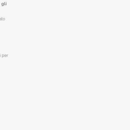
 gli
ato
i per