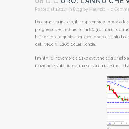
08 DIC
ORO: L’ANNO CHE 
Posted at 18:21h
in
Blog
by
Maurizio
0 Comme
Da come era iniziato, il 2014 sembrava proprio l’ann
progresso del 18% nei primi 80 giorni; a una quindici
lusinghiero: le quotazioni sono poco distanti da 
del livello di 1.200 dollari l’oncia.
I minimi di novembre a 1.130 avevano aggiornato al 
reazione è stata buona, ma senza entusiasmo, e ha 