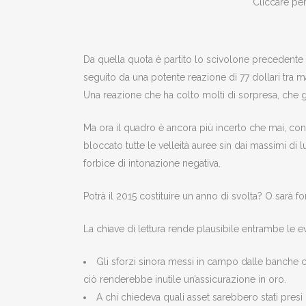
Cliccare per
Da quella quota è partito lo scivolone precedente a
seguito da una potente reazione di 77 dollari tra
Una reazione che ha colto molti di sorpresa, che gi
Ma ora il quadro è ancora più incerto che mai, con 
bloccato tutte le velleità auree sin dai massimi di
forbice di intonazione negativa.
Potrà il 2015 costituire un anno di svolta? O sarà f
La chiave di lettura rende plausibile entrambe le e
Gli sforzi sinora messi in campo dalle banche cen
ciò renderebbe inutile un’assicurazione in oro.
A chi chiedeva quali asset sarebbero stati presi