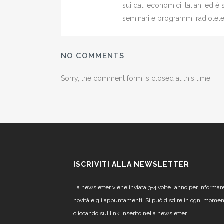
sui dati economici italiani ed 
seminari e programmi radiotelev
NO COMMENTS
Sorry, the comment form is closed at this time.
ISCRIVITI ALLA NEWSLETTER
La newsletter viene inviata 3-4 volte l’anno per informar
novità e gli appuntamenti. Si può disdire in ogni mome
cliccando sul link inserito nella newsletter.