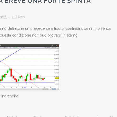
A BREVE UNA FORTE SPINTA
nts
0
Likes
amo definito in un precedente articolo, continua il cammino senza
uesta condizione non può protrarsi in eterno.
 ingrandire