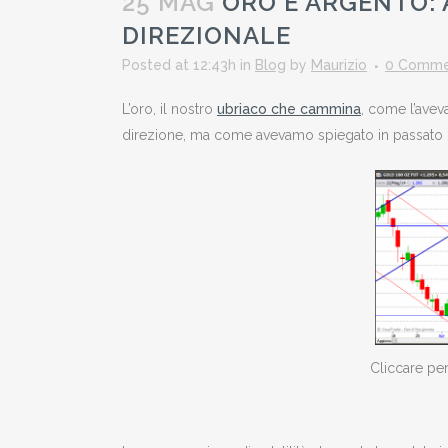
25 MAG
ORO E ARGENTO: 
DIREZIONALE
Posted at 12:43h
in
Blog
by
Maurizio
0 Comme
L’oro, il nostro
ubriaco che cammina
, come l’avev
direzione, ma come avevamo spiegato in passato q
Cliccare per