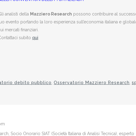
li analisti della
Mazziero Research
possono contribuire al success
tuo evento portando la loro esperienza sull’economia italiana e global
ui mercati finanziari.
Contattaci subito
qui
torio debito pubblico
,
Osservatorio Mazziero Research
,
s
com
ch, Socio Onorario SIAT (Società Italiana di Analisi Tecnica), esperto