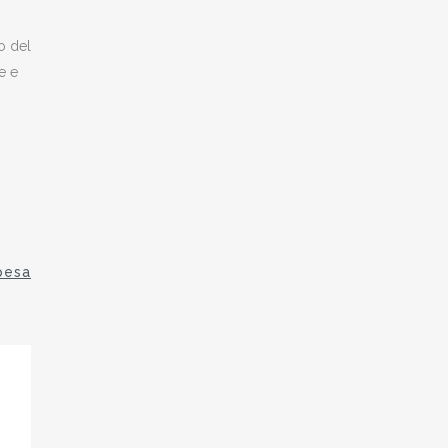
o del
e e
pesa