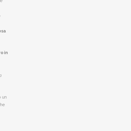
te
e
esa
o in
a
o un
che