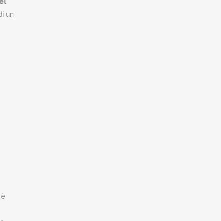
el
di un
 è