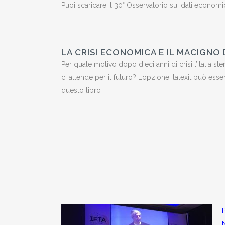
Puoi scaricare il 30° Osservatorio sui dati economici
LA CRISI ECONOMICA E IL MACIGNO 
Per quale motivo dopo dieci anni di crisi l’Italia st
ci attende per il futuro? L’opzione Italexit può ess
questo libro