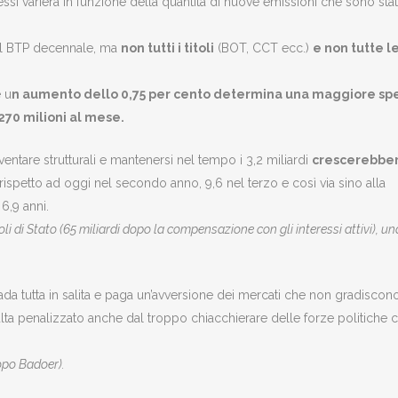
ssi varierà in funzione della quantità di nuove emissioni che sono sta
dal BTP decennale, ma
non tutti i titoli
(BOT, CCT ecc.)
e non tutte l
e u
n aumento dello 0,75 per cento determina una maggiore sp
i 270 milioni al mese.
ntare strutturali e mantenersi nel tempo i 3,2 miliardi
crescerebber
 rispetto ad oggi nel secondo anno, 9,6 nel terzo e così via sino alla
6,9 anni.
oli di Stato (65 miliardi dopo la compensazione con gli interessi attivi), un
a tutta in salita e paga un’avversione dei mercati che non gradiscon
ta penalizzato anche dal troppo chiacchierare delle forze politiche 
copo Badoer).