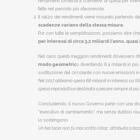
rendimenti tornasse a scendere, la spesa per intere
fatte nel periodo più sfavorevole.
Il rialzo dei rendimenti viene misurato partendo 
scadenze variano della stessa misura.
Pur con tutte le semplificazioni, possiamo dire ch
per interessi di circa 3,2 miliardi l’anno, quas
Nel caso questi maggiori rendimenti dovessero dive
modo geometric
o diventando 6,4 miliardi in più
sostituzione del circolante con nuove emissioni in 
Nel 2017 abbiamo speso 68 miliardi in interessi sui tit
spesa improduttiva destinata a pesare sempre di più.
Concludendo, il nuovo Governo parte con una strad
“esecutivo di cambiamento”, ma senza dubbio risul
lo sostengono.
Un bel tacer non fu mai scritto (citaz. attribuita a Ia