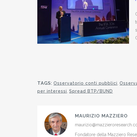
G
s
TAGS:
Osservatorio conti pubblici
,
Osserva
per interessi
,
Spread BTP/BUND
MAURIZIO MAZZIERO
maurizio@mazzieroresearch.
Fondatore della Mazziero Resear