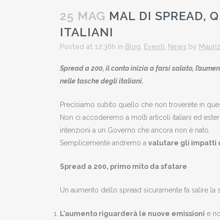
25 MAG
MAL DI SPREAD, 
ITALIANI
Posted at 12:36h
in
Blog
,
Eventi
,
News
by
Mauriz
Spread a 200, il conto inizia a farsi salato, l’aume
nelle tasche degli italiani.
Precisiamo subito quello che non troverete in quest
Non ci accoderemo a molti articoli italiani ed este
intenzioni a un Governo che ancora non è nato.
Semplicemente andremo a
valutare gli impatti
Spread a 200, primo mito da sfatare
Un aumento dello spread sicuramente fa salire la s
L’aumento riguarderà le nuove emissioni
e non