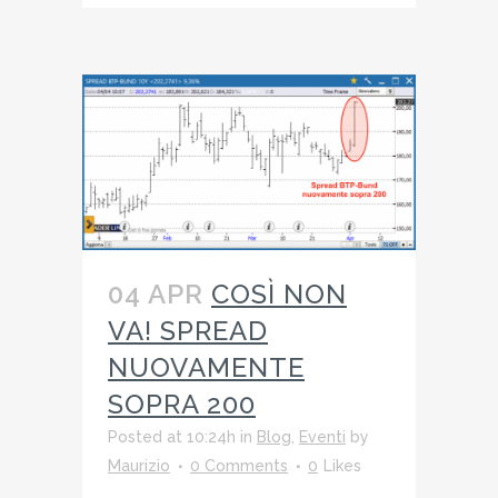
04 APR
COSÌ NON
VA! SPREAD
NUOVAMENTE
SOPRA 200
Posted at 10:24h
in
Blog
,
Eventi
by
Maurizio
0 Comments
0
Likes