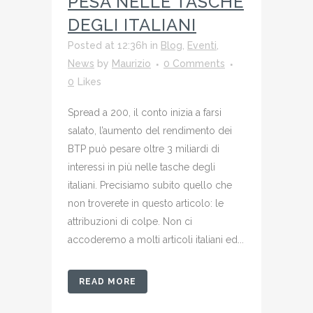
PESA NELLE TASCHE
DEGLI ITALIANI
Posted at 12:36h
in
Blog
,
Eventi
,
News
by
Maurizio
0 Comments
0
Likes
Spread a 200, il conto inizia a farsi
salato, l’aumento del rendimento dei
BTP può pesare oltre 3 miliardi di
interessi in più nelle tasche degli
italiani. Precisiamo subito quello che
non troverete in questo articolo: le
attribuzioni di colpe. Non ci
accoderemo a molti articoli italiani ed...
READ MORE