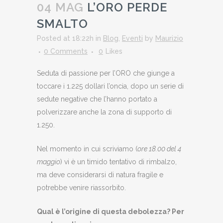
04 MAG
L’ORO PERDE
SMALTO
Posted at 18:22h
in
Blog
,
Eventi
by
Maurizio
0 Comments
0
Likes
Seduta di passione per l’ORO che giunge a
toccare i 1.225 dollari l’oncia, dopo un serie di
sedute negative che l’hanno portato a
polverizzare anche la zona di supporto di
1.250.
Nel momento in cui scriviamo (
ore 18.00 del 4
maggio
) vi è un timido tentativo di rimbalzo,
ma deve considerarsi di natura fragile e
potrebbe venire riassorbito.
Qual è l’origine di questa debolezza? Per