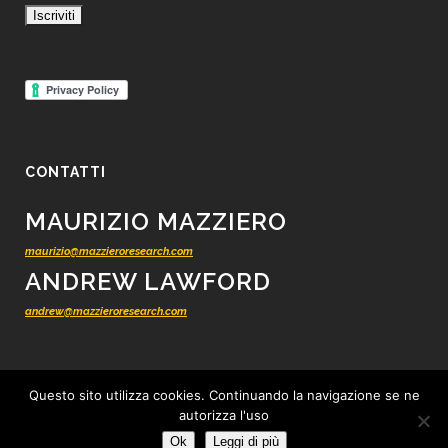
CONTATTI
MAURIZIO MAZZIERO
maurizio@mazzieroresearch.com
ANDREW LAWFORD
andrew@mazzieroresearch.com
Questo sito utilizza cookies. Continuando la navigazione se ne
autorizza l'uso
© 2012 - 2026 Mazziero Research - Ricerca finanziaria indipendente -
Tutti i
Ok
Leggi di più