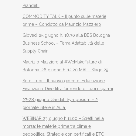
Prandelli
COMMODITY TALK – Il punto sulle materie
prime – Condotto da Maurizio Mazziero
Giovedì 25 giugno h. 18.30 alla BBS Bologna
Business School – Tema Adattabilità delle
Supply Chain
Maurizio Mazziero al #WeMakeFuture di
Bologna: 26 giugno h. 12.20 MALL Stage 29
Soldi Tuoi – Il nuovo gioco di Educazione
Finanziaria: Divertiti a far rendere i tuoi risparmi
27-28 giugno Gandalf Symposium – 2
giornate intere in Aula.
WEBINAR 23 giugno h.11.00 – Stretti nella
morsa: le materie prime tra clima e
geopolitica. Strategie con certificati e ETC