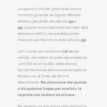
La ragione è che tutti questi asset sono al
momento governati da logiche differenti:
abbiamo già parlato del petrolio
qui
e
qui
; l’argento è principalmente trascinato dalla
debolezza dell’oro ma potrebbe presto
innescare una reazione (si veda l’articolo
qui
).
L’oro sconta una condizione
risk on
dei
mercati, che voltano le spalle alle incertezze
confortati da un risultato delle elezioni
francesi favorevole all’economia europea e a
tensioni con la Corea del Nord in
affievolimento.
Ma attenzione che quando
si dà qualcosa troppo per scontato le
sorprese non tardano ad arrivare…
Ma veniamo ora alle ragioni della debolezza