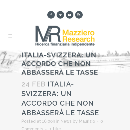
ITALIA-SVIZZERA: UN
ACCORDO CHE NON
ABBASSERÀ LE TASSE
24 FEB
ITALIA-
SVIZZERA: UN
ACCORDO CHE NON
ABBASSERÀ LE TASSE
Posted at 16:00h
in
News
by
Maurizio
0
Comments
1
Like