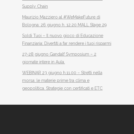
Supply Chain
Maurizio Mazziero al #WeMakeFuture di
Bologna: 26 giugno h. 12.20 MALL Stage 29
Soldi Tuoi – Il nuovo gioco di Educazione
Finanziaria: Divertiti a far rendere i tuoi risparmi
27-28 giugno Gandalf Symposium – 2
giornate intere in Aula.
WEBINAR 23 giugno h.11.00 – Stretti nella
morsa: le materie prime tra clima e
geopolitica. Strategie con certificati e ETC