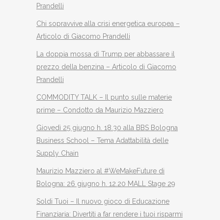
Prandelli
Chi sopravvive alla crisi energetica europea –
Articolo di Giacomo Prandelli
La doppia mossa di Trump per abbassare il
prezzo della benzina – Articolo di Giacomo
Prandelli
COMMODITY TALK – Il punto sulle materie
prime – Condotto da Maurizio Mazziero
Giovedì 25 giugno h. 18.30 alla BBS Bologna
Business School – Tema Adattabilità delle
Supply Chain
Maurizio Mazziero al #WeMakeFuture di
Bologna: 26 giugno h. 12.20 MALL Stage 29
Soldi Tuoi – Il nuovo gioco di Educazione
Finanziaria: Divertiti a far rendere i tuoi risparmi