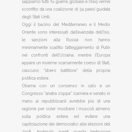
sappiamo tutti: fu guerra globale e l’Iraq venne
sconfitto da una coalizione di 34 paesi guidata
dagli Stati Uniti.
Oggi il bacino del Mediterraneo e il Medio
Oriente sono interessati dall’avanzata dell’Isis,
le sanzioni alla Russia non hanno
minimamente scalfito l’atteggiamento di Putin
nei confronti dell’Ucraina, mentre l’Europa
appare un insieme scarsamente coeso di Stati,
ciascuno “libero battitore” della propria
politica estera.
Obama con un consenso in calo e un
Congresso “anatra zoppa” (camera e senato in
mano ai repubblicani) avrebbe più di una
ragione per voler mostrare i muscoli almeno
sulla politica estera ed evitare una
capitolazione dei democratici alle elezioni del
2016. Andando avanti questa tentazione