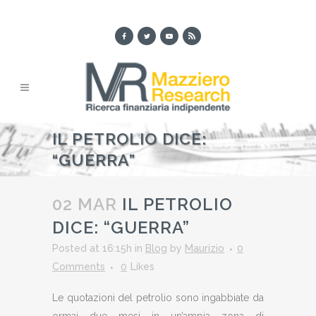
IL PETROLIO DICE:
“GUERRA”
02 MAR
IL PETROLIO
DICE: “GUERRA”
Posted at 16:15h
in
Blog
by
Maurizio
0
Comments
0
Likes
Le quotazioni del petrolio sono ingabbiate da