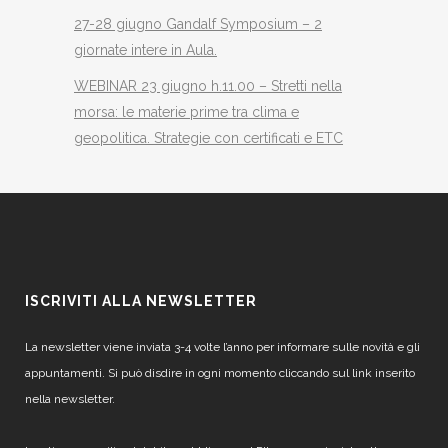
27-28 giugno Gandalf Symposium – 2
giornate intere in Aula.
WEBINAR 23 giugno h.11.00 – Stretti nella
morsa: le materie prime tra clima e
geopolitica. Strategie con certificati e ETC
ISCRIVITI ALLA NEWSLETTER
La newsletter viene inviata 3-4 volte l’anno per informare sulle novità e gli
appuntamenti. Si può disdire in ogni momento cliccando sul link inserito
nella newsletter.