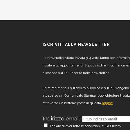
ISCRIVITI ALLA NEWSLETTER
La newsletter viene inviata 3-4 volte l’anno per informar
novità e gli appuntamenti. Si può disdire in ogni mome
cliccando sul link inserito nella newsletter.
Le stime mensili sul debito pubblico e sul PIL vengono 
attraverso un Comunicato Stampa, puoi chiedere l’iscri
attraverso un bottone posto in questa
.
pagina
Indirizzo email:
Dichiaro di aver letto le condizioni sulla Privacy