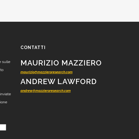
CONTATTI
MAURIZIO MAZZIERO
e sulle
nto
maurizio@mazzieroresearch.com
ANDREW LAWFORD
andrew@mazzieroresearch.com
inviate
zione