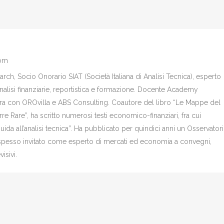
com
ch, Socio Onorario SIAT (Società Italiana di Analisi Tecnica), esperto
analisi finanziarie, reportistica e formazione. Docente Academy
bora con OROvilla e ABS Consulting. Coautore del libro “Le Mappe del
re Rare”, ha scritto numerosi testi economico-finanziari, fra cui
Guida all’analisi tecnica”. Ha pubblicato per quindici anni un Osservator
è spesso invitato come esperto di mercati ed economia a convegni,
isivi.