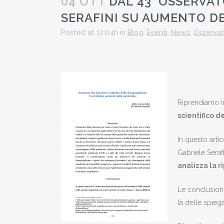
04 OTT
DAL 43° OSSERVAT
SERAFINI SU AUMENTO DE
Posted at 17:04h
in
Blog
,
Eventi
,
News
,
Osservat
Riprendiamo i
scientifico d
In questo arti
Gabriele Serafi
analizza la r
Le conclusioni
là delle spieg