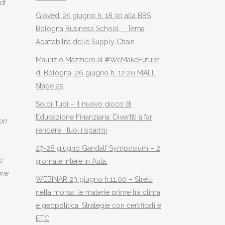
df
Giovedì 25 giugno h. 18.30 alla BBS
Bologna Business School – Tema
Adattabilità delle Supply Chain
Maurizio Mazziero al #WeMakeFuture
di Bologna: 26 giugno h. 12.20 MALL
Stage 29
Soldi Tuoi – Il nuovo gioco di
Educazione Finanziaria: Divertiti a far
con
rendere i tuoi risparmi
27-28 giugno Gandalf Symposium – 2
a
giornate intere in Aula.
one
WEBINAR 23 giugno h.11.00 – Stretti
nella morsa: le materie prime tra clima
e geopolitica. Strategie con certificati e
ETC