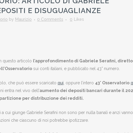
ORIO: ARTICOLO DI GABRIELE
POSITI E DISUGUAGLIANZE
orio
by
Maurizio
0 Comments
0
Likes
n questo articolo
l’approfondimento di Gabriele Serafini, dirett
ell’Osservatorio
sui conti italiani, e pubblicato nel 43° numero.
colo, che può essere scaricato
qui
, oppure l’intero
43° Osservatorio
q
ni entra nel vivo dell’
aumento dei depositi bancari durante il 20
ipartizione per distribuzione dei redditi.
 a cui giunge Gabriele Serafini non sono per nulla banali e anzi vanno 
azioni che ciascuno di noi potrebbe ipotizzare.