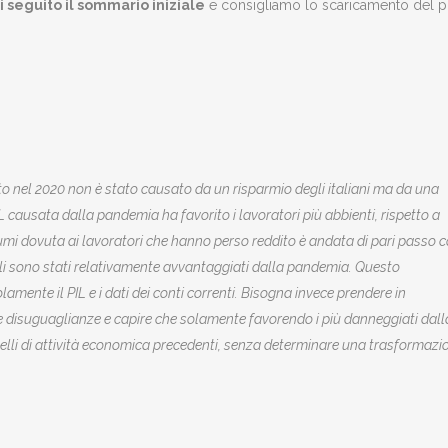
 seguito il sommario iniziale
e consigliamo lo scaricamento del p
to nel 2020 non è stato causato da un risparmio degli italiani ma da una
IL causata dalla pandemia ha favorito i lavoratori più abbienti, rispetto a
sumi dovuta ai lavoratori che hanno perso reddito è andata di pari passo 
quali sono stati relativamente avvantaggiati dalla pandemia. Questo
nte il PIL e i dati dei conti correnti. Bisogna invece prendere in
e disuguaglianze e capire che solamente favorendo i più danneggiati dall
velli di attività economica precedenti, senza determinare una trasformazi