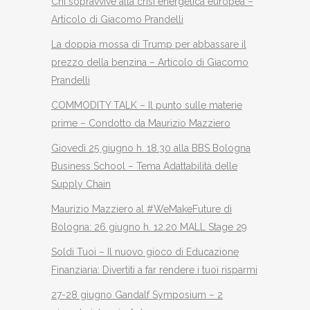
Chi sopravvive alla crisi energetica europea –
Articolo di Giacomo Prandelli
La doppia mossa di Trump per abbassare il
prezzo della benzina – Articolo di Giacomo
Prandelli
COMMODITY TALK – Il punto sulle materie
prime – Condotto da Maurizio Mazziero
Giovedì 25 giugno h. 18.30 alla BBS Bologna
Business School – Tema Adattabilità delle
Supply Chain
Maurizio Mazziero al #WeMakeFuture di
Bologna: 26 giugno h. 12.20 MALL Stage 29
Soldi Tuoi – Il nuovo gioco di Educazione
Finanziaria: Divertiti a far rendere i tuoi risparmi
27-28 giugno Gandalf Symposium – 2