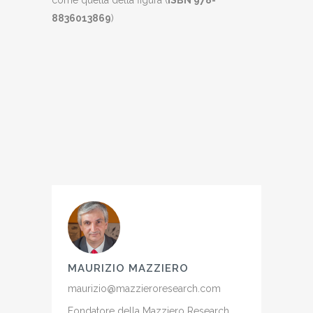
come quella della figura (
ISBN 978-
8836013869
)
MAURIZIO MAZZIERO
maurizio@mazzieroresearch.com
Fondatore della Mazziero Research,