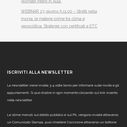
giornate intere in Aula.
WEBINAR 23 giugno h.11.00 – Stretti nella
morsa: le materie prime tra clima e
geopolitica. Strategie con certificati e ETC
ISCRIVITI ALLA NEWSLETTER
La newsletter viene inviata 3-4 volte l’anno per informare sulle novità e gli
appuntamenti. Si può disdire in ogni momento cliccando sul link inserito
nella newsletter.
Le stime mensili sul debito pubblico e sul PIL vengono inviate attraverso
un Comunicato Stampa, puoi chiedere l’iscrizione attraverso un bottone