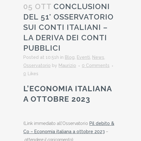
05 OTT
CONCLUSIONI
DEL 51° OSSERVATORIO
SUI CONTI ITALIANI –
LA DERIVA DEI CONTI
PUBBLICI
Posted at 10:51h
in
Blog
,
Eventi
,
News
,
Osservatorio
by
Maurizio
0 Comments
0
Likes
L’ECONOMIA ITALIANA
A OTTOBRE 2023
(Link immediato all’Osservatorio
Pil debito &
Co – Economia italiana a ottobre 2023
–
attendere il caricamento
)