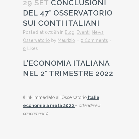
29 SET
CONCLUSIONI
DEL 47° OSSERVATORIO
SUI CONTI ITALIANI
Posted at 07:08h
in
Blog
,
Eventi
,
News
,
Osservatorio
by
Maurizio
0 Comments
0
Likes
L’ECONOMIA ITALIANA
NEL 2° TRIMESTRE 2022
(Link immediato all’Osservatorio
Italia
economia a metà 2022
–
attendere il
caricamento
)