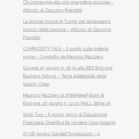
Chi sopravvive alla crisi energetica europea –
Articolo di Giacomo Prandelli
La doppia mossa di Trump per abbassare il
prezzo della benzina – Articolo di Giacomo
Prandelli
COMMODITY TALK – Il punto sulle materie
prime – Condotto da Maurizio Mazziero
Giovedì 25 giugno h. 18.30 alla BBS Bologna
Business School – Tema Adattabilità delle
Supply Chain
Maurizio Mazziero al #WeMakeFuture di
Bologna: 26 giugno h. 12.20 MALL Stage 29
Soldi Tuoi – Il nuovo gioco di Educazione
Finanziaria: Divertiti a far rendere i tuoi risparmi
27-28 giugno Gandalf Symposium – 2