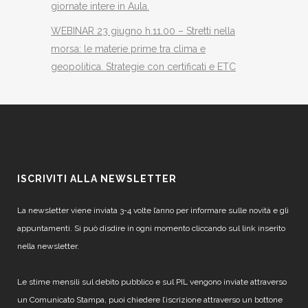
giornate intere in Aula.
WEBINAR 23 giugno h.11.00 – Stretti nella
morsa: le materie prime tra clima e
geopolitica. Strategie con certificati e ETC
ISCRIVITI ALLA NEWSLETTER
La newsletter viene inviata 3-4 volte l’anno per informare sulle novità e gli
appuntamenti. Si può disdire in ogni momento cliccando sul link inserito
nella newsletter.
Le stime mensili sul debito pubblico e sul PIL vengono inviate attraverso
un Comunicato Stampa, puoi chiedere l’iscrizione attraverso un bottone