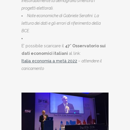
Inesorabilmente la demografia smentirà i
progetti elettorali.
Note economiche di Gabriele Serafini: La
lettura dei dati e gli errori di riferimento della
BCE.
E’ possibile scaricare il
47° Osservatorio sui
dati economici italiani
al link:
Italia economia a metà 2022
–
attendere il
caricamento