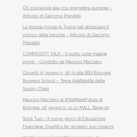
Chi sopravvive alla crisi energetica europea –
Articolo di Giacomo Prandelli
La doppia mossa di Trump per abbassare il
prezzo della benzina – Articolo di Giacomo
Prandelli
COMMODITY TALK – Il punto sulle materie
prime – Condotto da Maurizio Mazziero
Giovedì 25 giugno h. 18.30 alla BBS Bologna
Business School – Tema Adattabilità delle
Supply Chain
Maurizio Mazziero al #WeMakeFuture di
Bologna: 26 giugno h. 12.20 MALL Stage 29
Soldi Tuoi – Il nuovo gioco di Educazione
Finanziaria: Divertiti a far rendere i tuoi risparmi