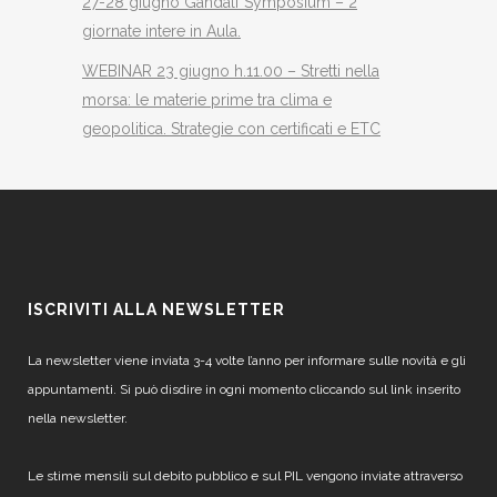
27-28 giugno Gandalf Symposium – 2
giornate intere in Aula.
WEBINAR 23 giugno h.11.00 – Stretti nella
morsa: le materie prime tra clima e
geopolitica. Strategie con certificati e ETC
ISCRIVITI ALLA NEWSLETTER
La newsletter viene inviata 3-4 volte l’anno per informare sulle novità e gli
appuntamenti. Si può disdire in ogni momento cliccando sul link inserito
nella newsletter.
Le stime mensili sul debito pubblico e sul PIL vengono inviate attraverso