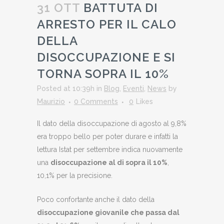
31 OTT
BATTUTA DI
ARRESTO PER IL CALO
DELLA
DISOCCUPAZIONE E SI
TORNA SOPRA IL 10%
Posted at 10:39h
in
Blog
,
Eventi
,
News
by
Maurizio
0 Comments
0
Likes
Il dato della disoccupazione di agosto al 9,8%
era troppo bello per poter durare e infatti la
lettura Istat per settembre indica nuovamente
una
disoccupazione al di sopra il 10%
,
10,1% per la precisione.
Poco confortante anche il dato della
disoccupazione giovanile che passa dal