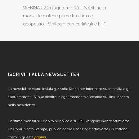
WEBINAR 23 giugno h.11.00 – Stretti nella
morsa: le materie prime tra clima e
geopolitica. Strategie con certificati e ETC
ISCRIVITI ALLA NEWSLETTER
La newsletter viene inviata 3-4 volte l’anno per informare sulle novità e gli
appuntamenti. Si può disdire in ogni momento cliccando sul link inserito
nella newsletter.
Le stime mensili sul debito pubblico e sul PIL vengono inviate attraverso
un Comunicato Stampa, puoi chiedere l’iscrizione attraverso un bottone
posto in questa
.
pagina