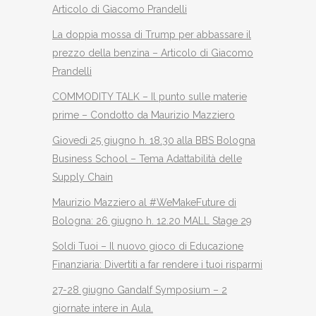
Articolo di Giacomo Prandelli
La doppia mossa di Trump per abbassare il
prezzo della benzina – Articolo di Giacomo
Prandelli
COMMODITY TALK – Il punto sulle materie
prime – Condotto da Maurizio Mazziero
Giovedì 25 giugno h. 18.30 alla BBS Bologna
Business School – Tema Adattabilità delle
Supply Chain
Maurizio Mazziero al #WeMakeFuture di
Bologna: 26 giugno h. 12.20 MALL Stage 29
Soldi Tuoi – Il nuovo gioco di Educazione
Finanziaria: Divertiti a far rendere i tuoi risparmi
27-28 giugno Gandalf Symposium – 2
giornate intere in Aula.