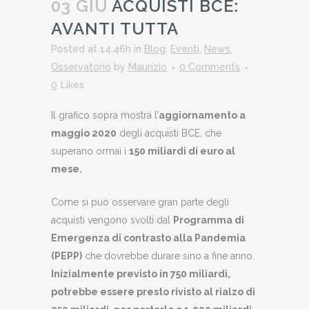
03 GIU
ACQUISTI BCE:
AVANTI TUTTA
Posted at 14:46h
in
Blog
,
Eventi
,
News
,
Osservatorio
by
Maurizio
0 Comments
0
Likes
Il grafico sopra mostra l’
aggiornamento a
maggio 2020
degli acquisti BCE, che
superano ormai i
150 miliardi di euro al
mese.
Come si può osservare gran parte degli
acquisti vengono svolti dal
Programma di
Emergenza di contrasto alla Pandemia
(PEPP)
che dovrebbe durare sino a fine anno.
Inizialmente previsto in 750 miliardi,
potrebbe essere presto rivisto al rialzo di