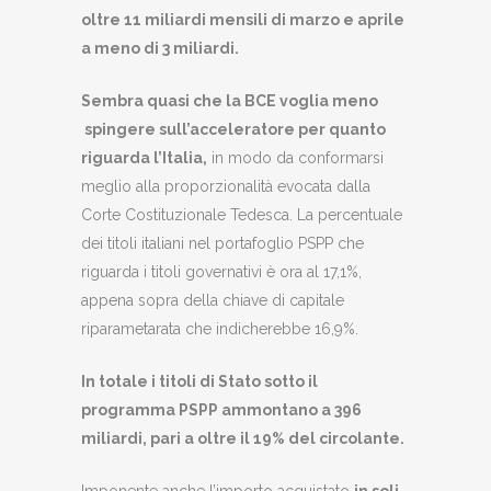
oltre 11 miliardi mensili di marzo e aprile
a meno di 3 miliardi.
Sembra quasi che la BCE voglia meno
spingere sull’acceleratore per quanto
riguarda l’Italia,
in modo da conformarsi
meglio alla proporzionalità evocata dalla
Corte Costituzionale Tedesca. La percentuale
dei titoli italiani nel portafoglio PSPP che
riguarda i titoli governativi è ora al 17,1%,
appena sopra della chiave di capitale
riparametarata che indicherebbe 16,9%.
In totale i titoli di Stato sotto il
programma PSPP ammontano a 396
miliardi, pari a oltre il 19% del circolante.
Imponente anche l’importo acquistato
in soli