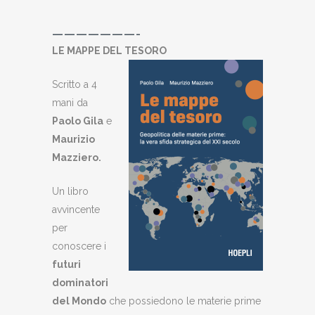
———————-
LE MAPPE DEL TESORO
Scritto a 4
mani da
Paolo Gila
e
Maurizio
Mazziero
.
Un libro
avvincente
per
conoscere i
futuri
dominatori
del Mondo
che possiedono le materie prime