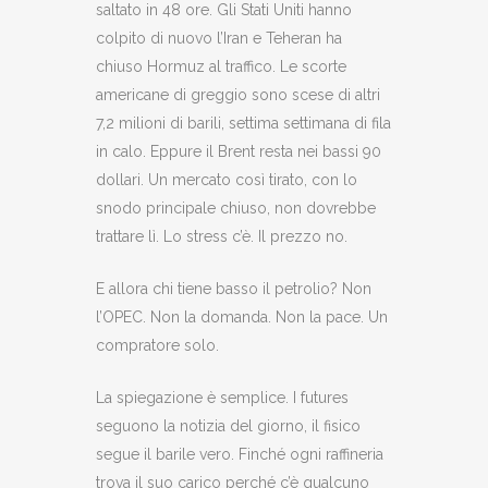
saltato in 48 ore. Gli Stati Uniti hanno
colpito di nuovo l’Iran e Teheran ha
chiuso Hormuz al traffico. Le scorte
americane di greggio sono scese di altri
7,2 milioni di barili, settima settimana di fila
in calo. Eppure il Brent resta nei bassi 90
dollari. Un mercato così tirato, con lo
snodo principale chiuso, non dovrebbe
trattare lì. Lo stress c’è. Il prezzo no.
E allora chi tiene basso il petrolio? Non
l’OPEC. Non la domanda. Non la pace. Un
compratore solo.
La spiegazione è semplice. I futures
seguono la notizia del giorno, il fisico
segue il barile vero. Finché ogni raffineria
trova il suo carico perché c’è qualcuno