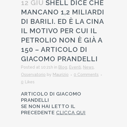
12 GIU
SHELL DICE CHE
MANCANO 1,2 MILIARDI
DI BARILI. ED È LA CINA
IL MOTIVO PER CUI IL
PETROLIO NON È GIÀ A
150 – ARTICOLO DI
GIACOMO PRANDELLI
Posted at 10:21h
in
Blog
,
Eventi
,
News
,
Osservatorio
by
Maurizio
0 Comments
0
Likes
ARTICOLO DI GIACOMO
PRANDELLI
SE NON HAI LETTO IL
PRECEDENTE
CLICCA QUI