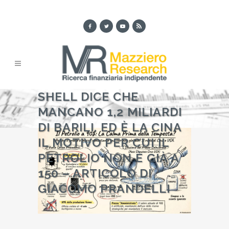
SHELL DICE CHE
MANCANO 1,2 MILIARDI
DI BARILI. ED È LA CINA
IL MOTIVO PER CUI IL
PETROLIO NON È GIÀ A
150 – ARTICOLO DI
GIACOMO PRANDELLI