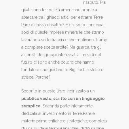
risaputo. Ma
quali sono le società americane pronte a
sbarcare tra i ghiacci artici per estrarre Terre
Rare e chissà cos’altro? E chi sono i principali
soci di queste imprese minerarie che stanno
lavorando sotto traccia e che motivano Trump
a compiere scelte ardite? Ma guarda, tra gli
azionisti dei gruppi interessati ai metalli del
futuro ci sono anche coloro che hanno
fondato e che guidano le Big Tech a stelle e
strisce! Perchè?
Scoprilo in questo libro indirizzato a un
pubblico vasto, scritto con un linguaggio
semplice
. Seconda parte interamente
dedicata all’investimento in Terre Rare e
materie prime critiche e strategiche, completa
di una guida ai termini finanziari di 20 pagine.