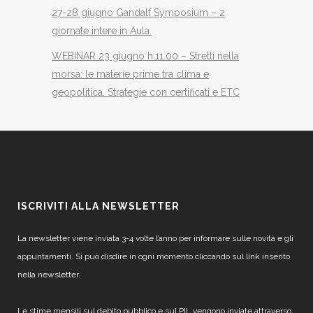
27-28 giugno Gandalf Symposium – 2
giornate intere in Aula.
WEBINAR 23 giugno h.11.00 – Stretti nella
morsa: le materie prime tra clima e
geopolitica. Strategie con certificati e ETC
ISCRIVITI ALLA NEWSLETTER
La newsletter viene inviata 3-4 volte l’anno per informare sulle novità e gli
appuntamenti. Si può disdire in ogni momento cliccando sul link inserito
nella newsletter.
Le stime mensili sul debito pubblico e sul PIL vengono inviate attraverso