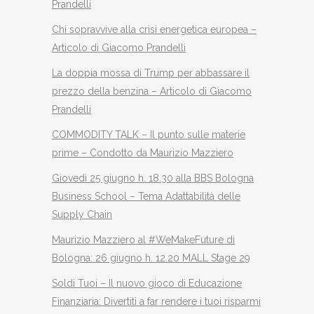
Prandelli
Chi sopravvive alla crisi energetica europea –
Articolo di Giacomo Prandelli
La doppia mossa di Trump per abbassare il
prezzo della benzina – Articolo di Giacomo
Prandelli
COMMODITY TALK – Il punto sulle materie
prime – Condotto da Maurizio Mazziero
Giovedì 25 giugno h. 18.30 alla BBS Bologna
Business School – Tema Adattabilità delle
Supply Chain
Maurizio Mazziero al #WeMakeFuture di
Bologna: 26 giugno h. 12.20 MALL Stage 29
Soldi Tuoi – Il nuovo gioco di Educazione
Finanziaria: Divertiti a far rendere i tuoi risparmi