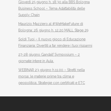
Giovedì 25 giugno h. 18.30 alla BBS Bologna
Business School – Tema Adattabilità delle
Supply Chain
Maurizio Mazziero al #WeMakeFuture di
Bologna: 26 giugno h. 12.20 MALL Stage 29
Soldi Tuoi – Il nuovo gioco di Educazione
Finanziaria: Divertiti a far rendere i tuoi risparmi
27-28 giugno Gandalf Symposium – 2
giornate intere in Aula.
WEBINAR 23 giugno h.11.00 – Stretti nella
morsa: le materie prime tra clima e
geopolitica. Strategie con certificati e ETC