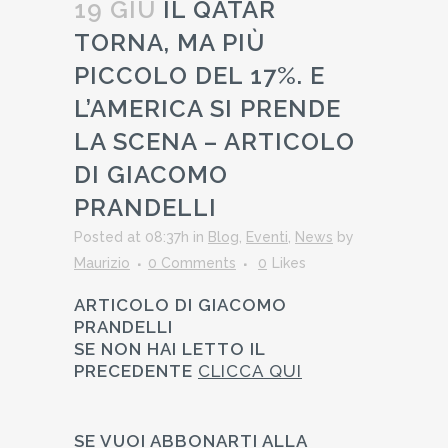
19 GIU
IL QATAR
TORNA, MA PIÙ
PICCOLO DEL 17%. E
L’AMERICA SI PRENDE
LA SCENA – ARTICOLO
DI GIACOMO
PRANDELLI
Posted at 08:37h
in
Blog
,
Eventi
,
News
by
Maurizio
0 Comments
0
Likes
ARTICOLO DI GIACOMO
PRANDELLI
SE NON HAI LETTO IL
PRECEDENTE
CLICCA QUI
SE VUOI ABBONARTI ALLA