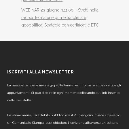
WEBINAR 23 giugno h.11.00 – Stretti nella
morsa: le materie prime tra clima e
geopolitica. Strategie con certificati e ETC
ISCRIVITI ALLA NEWSLETTER
La newsletter viene inviata 3-4 volte l’anno per informare sulle novità e gli
appuntamenti. Si può disdire in ogni momento cliccando sul link inserito
nella newsletter.
Le stime mensili sul debito pubblico e sul PIL vengono inviate attraverso
un Comunicato Stampa, puoi chiedere l’iscrizione attraverso un bottone