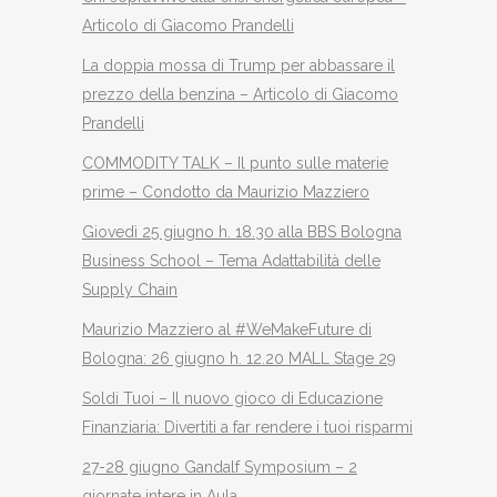
Articolo di Giacomo Prandelli
La doppia mossa di Trump per abbassare il
prezzo della benzina – Articolo di Giacomo
Prandelli
COMMODITY TALK – Il punto sulle materie
prime – Condotto da Maurizio Mazziero
Giovedì 25 giugno h. 18.30 alla BBS Bologna
Business School – Tema Adattabilità delle
Supply Chain
Maurizio Mazziero al #WeMakeFuture di
Bologna: 26 giugno h. 12.20 MALL Stage 29
Soldi Tuoi – Il nuovo gioco di Educazione
Finanziaria: Divertiti a far rendere i tuoi risparmi
27-28 giugno Gandalf Symposium – 2
giornate intere in Aula.