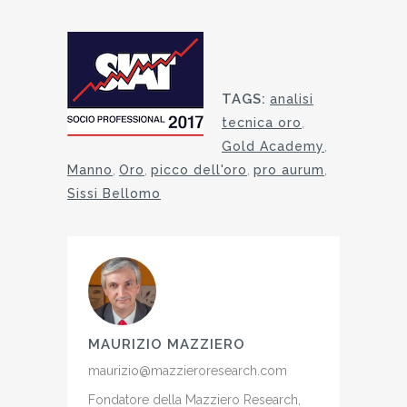
TAGS:
analisi
tecnica oro
,
Gold Academy
,
Manno
,
Oro
,
picco dell'oro
,
pro aurum
,
Sissi Bellomo
MAURIZIO MAZZIERO
maurizio@mazzieroresearch.com
Fondatore della Mazziero Research,