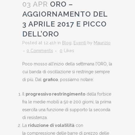
03 APR
ORO –
AGGIORNAMENTO DEL
3 APRILE 2017 E PICCO
DELL’ORO
Posted at 12:41h
in
Blog
,
Eventi
by
Maurizio
0 Comments
0
Likes
Poco mosso all’inizio della settimana l’ORO, la
cui banda di oscillazione si restringe sempre
di più. Dal
grafico
, possiamo notare:
Il
progressivo restringimento
della forbice
fra le medie mobili a 50 e 200 giorni; la prima
esercita una funzione di supporto la seconda
di resistenza.
La
riduzione di volatilità
con
la compressione delle barre di prezzo delle