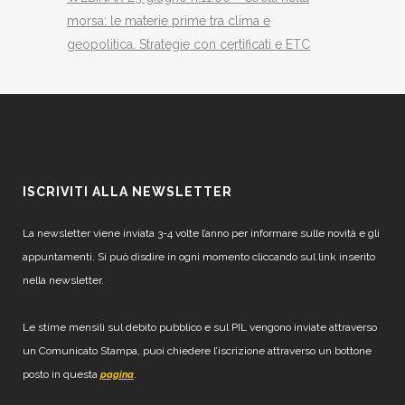
morsa: le materie prime tra clima e
geopolitica. Strategie con certificati e ETC
ISCRIVITI ALLA NEWSLETTER
La newsletter viene inviata 3-4 volte l’anno per informare sulle novità e gli
appuntamenti. Si può disdire in ogni momento cliccando sul link inserito
nella newsletter.
Le stime mensili sul debito pubblico e sul PIL vengono inviate attraverso
un Comunicato Stampa, puoi chiedere l’iscrizione attraverso un bottone
posto in questa
.
pagina