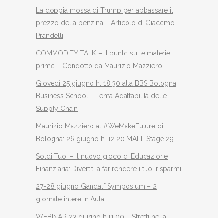
La doppia mossa di Trump per abbassare il
prezzo della benzina – Articolo di Giacomo
Prandelli
COMMODITY TALK – Il punto sulle materie
prime – Condotto da Maurizio Mazziero
Giovedì 25 giugno h. 18.30 alla BBS Bologna
Business School – Tema Adattabilità delle
Supply Chain
Maurizio Mazziero al #WeMakeFuture di
Bologna: 26 giugno h. 12.20 MALL Stage 29
Soldi Tuoi – Il nuovo gioco di Educazione
Finanziaria: Divertiti a far rendere i tuoi risparmi
27-28 giugno Gandalf Symposium – 2
giornate intere in Aula.
WEBINAR 23 giugno h.11.00 – Stretti nella