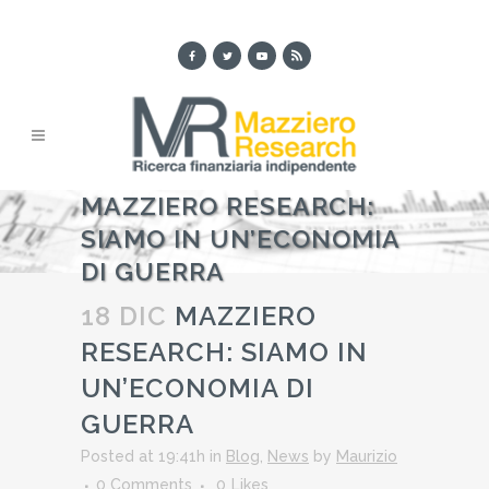
MAZZIERO RESEARCH:
SIAMO IN UN’ECONOMIA
DI GUERRA
18 DIC
MAZZIERO
RESEARCH: SIAMO IN
UN’ECONOMIA DI
GUERRA
Posted at 19:41h
in
Blog
,
News
by
Maurizio
0 Comments
0
Likes